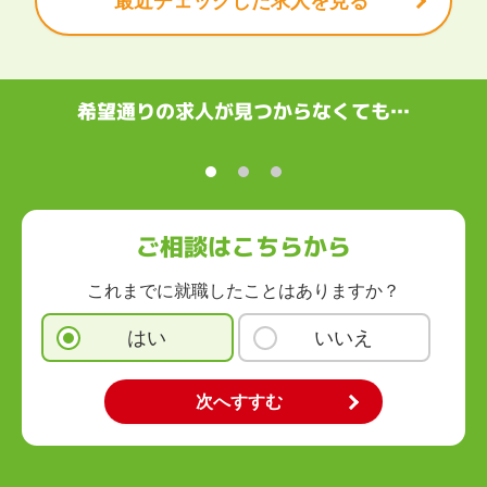
最近チェックした求人を見る
関西
滋賀県
京都府
大阪府
兵庫県
奈良県
和歌山県
中国・四国
鳥取県
島根県
岡山県
広島県
山口県
徳島県
香川県
愛媛県
希望通りの求人が見つからなくても…
高知県
九州・沖縄
福岡県
佐賀県
長崎県
熊本県
大分県
宮崎県
鹿児島県
沖縄県
ご相談はこちらから
これまでに就職したことはありますか？
はい
いいえ