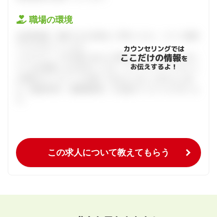
職場の環境
会員登録後、面談できる日程をご予約ください。すべて無料
でフルサポートします。
カウンセリングでは
ここだけの情報
ハタラクティブが企業とあなたの間に立って、あなたに向い
を
お伝えするよ！
ている仕事探しをお手伝いします。キャリアアドバイザーと
の個別カウンセリングを通してあなたにあった求人をご紹
介。面接対策や、履歴書添削、入社後のフォローまで行いま
す。
この求人について教えてもらう