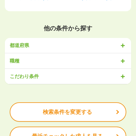
他の条件から探す
都道府県
北海道・東北
職種
北海道
青森県
岩手県
宮城県
秋田県
山形県
福島県
営業
販売・サービス
事務・アシスタント
不動産・建設
こだわり条件
関東
IT・機械
医療・福祉
物流
工場・製造
企画・管理
教育
茨城県
栃木県
群馬県
埼玉県
千葉県
東京都
神奈川県
クリエイティブ
大手企業で働きたい
未経験OK
土日祝は休みたい
残業少なめ
ボーナス・賞与あり
学歴不問
甲信越・北陸
安定的なお仕事がしたい
プライベート重視
新潟県
富山県
石川県
福井県
山梨県
長野県
頑張り次第で昇給できる
産休・育休充実
諸手当あり
検索条件を変更する
東海
岐阜県
静岡県
愛知県
三重県