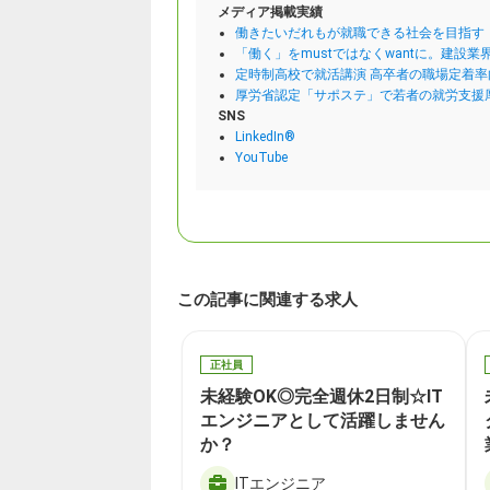
メディア掲載実績
働きたいだれもが就職できる社会を目指す
「働く」をmustではなくwantに。建
定時制高校で就活講演 高卒者の職場定着率
厚労省認定「サポステ」で若者の就労支援
SNS
LinkedIn®
YouTube
この記事に関連する求人
正社員
未経験OK◎完全週休2日制☆IT
エンジニアとして活躍しません
か？
ITエンジニア