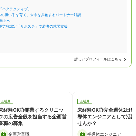
「ハタラクティブ」
設業界の担い手を育て、未来を共創するパートナー対談
向上へ
厚労省認定「サポステ」で若者の就労支援
詳しいプロフィールはこちら
正社員
正社員
未経験OK◎開業するクリニッ
未経験OK◎完全週休2日
クの広告全般を担当する企画営
導体エンジニアとして活躍
業職の募集
せんか？
企画営業職
半導体エンジニア