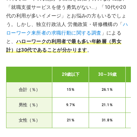
「就職支援サービスを使う勇気がない...」「10代や20
代の利用が多いイメージ」とお悩みの方もいるでしょ
う。しかし、独立行政法人 労働政策・研修機構の「
ハ
ローワーク来所者の求職行動に関する調査
」による
と、
ハローワークの利用者で最も多い年齢層（男女
計）は30代
であることが分かります
。
29歳以下
30～39歳
合計（％）
15％
26.1％
男性（％）
9.7％
21.1％
女性（％）
21％
31.8％