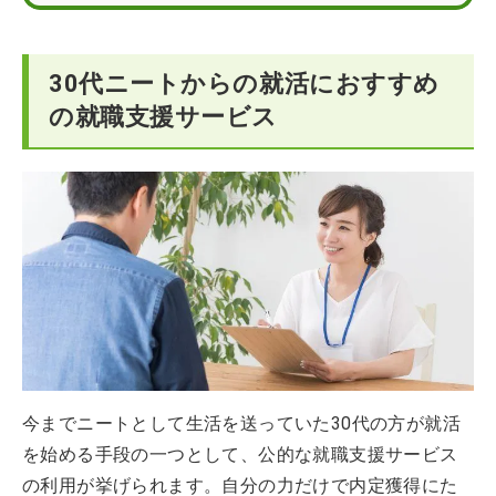
30代ニートからの就活は早急に就職支援サービスに登録
しよう
30代でニートから受ける就職支援に関するQ＆A
30代ニートからの就活におすすめ
の就職支援サービス
今までニートとして生活を送っていた30代の方が就活
を始める手段の一つとして、公的な就職支援サービス
の利用が挙げられます。自分の力だけで内定獲得にた