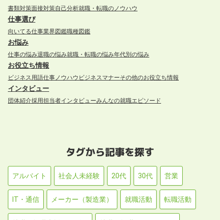
書類対策
面接対策
自己分析
就職・転職のノウハウ
仕事選び
向いてる仕事
業界図鑑
職種図鑑
お悩み
仕事の悩み
退職の悩み
就職・転職の悩み
年代別の悩み
お役立ち情報
ビジネス用語
仕事ノウハウ
ビジネスマナー
その他のお役立ち情報
インタビュー
団体紹介
採用担当者インタビュー
みんなの就職エピソード
タグから記事を探す
アルバイト
社会人未経験
20代
30代
営業
IT・通信
メーカー（製造業）
就職活動
転職活動