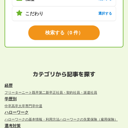
こだわり
選択する
検索する
（
0
件）
カテゴリから記事を探す
経歴
フリーター
ニート
既卒
第二新卒
正社員・契約社員・派遣社員
学歴別
中卒
高卒
大卒
専門卒
中退
ハローワーク
ハローワークの基本情報・利用方法
ハローワークの失業保険（雇用保険）
選考対策