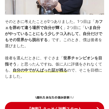
そのときに考えたことが2つありました。1つ目は「
カフ
ェを辞めて違う場所で自分が輝く
」2つ目に「
いま自分
がやっていることにもう少しテコ入れして、自分だけで
もその世界から脱出する
」です。このとき、僕は後者を
選びました。
後者を選んだときに、すぐさま「
世界チャンピオンを目
指そう
」と思ったんですね。仮に人に評価をされなくて
も、
自分の中でがんばった証が残る
ので、そこを目標に
しました。
隠れたあなたの強み診断！
\
/
【無料】さっそく診断スタート