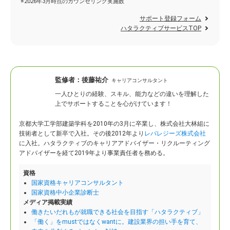
※2026年3月時点のカウンセリング実施数
サポート登録フォーム
ハタラクティブサービスTOP
監修者：
後藤祐介
キャリアコンサルタント
一人ひとりの経験、スキル、能力などの違いを理解した
上でサポートすることを心がけています！
京都大学工学部建築学科を2010年の3月に卒業し、株式会社大林組に
技術者として新卒で入社。
その後2012年より
レバレジーズ株式会社
に入社。ハタラクティブのキャリアアドバイザー・リクルーティング
アドバイザーを経て2019年より事業責任者を務める。
資格
国家資格キャリアコンサルタント
国家資格中小企業診断士
メディア掲載実績
働きたいだれもが就職できる社会を目指す「ハタラクティブ」
「働く」をmustではなくwantに。建設業界の担い手を育て、