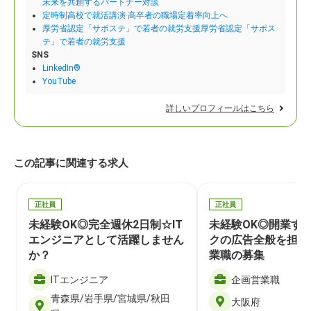
未来を共創するパートナー対談
定時制高校で就活講演 高卒者の職場定着率向上へ
厚労省認定「サポステ」で若者の就労支援厚労省認定「サポス
テ」で若者の就労支援
SNS
LinkedIn®
YouTube
詳しいプロフィールはこちら
この記事に関連する求人
正社員
正社員
未経験OK◎完全週休2日制☆IT
未経験OK◎開業す
エンジニアとして活躍しません
クの広告全般を担当
か？
業職の募集
ITエンジニア
企画営業職
青森県/岩手県/宮城県/秋田
大阪府