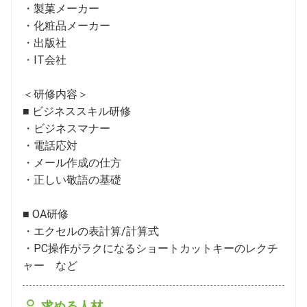
・製菓メーカー

・化粧品メーカー

・出版社

・IT会社　

＜研修内容＞

■ ビジネススキル研修

・ビジネスマナー

・電話応対

・メール作成の仕方

・正しい敬語の基礎

■ OA研修

・エクセルの表計算/計算式

・PC操作がラクになるショートカットキーのレクチ
ャー　など
求める人材