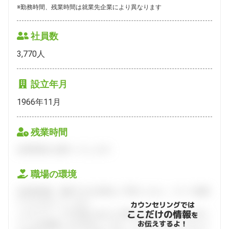
※勤務時間、残業時間は就業先企業により異なります
社員数
3,770
人
設立年月
1966年11月
残業時間
会員登録をお願いいたします。
職場の環境
会員登録後、面談できる日程をご予約ください。すべて無料
でフルサポートします。
カウンセリングでは
ここだけの情報
ハタラクティブが企業とあなたの間に立って、あなたに向い
を
お伝えするよ！
ている仕事探しをお手伝いします。キャリアアドバイザーと