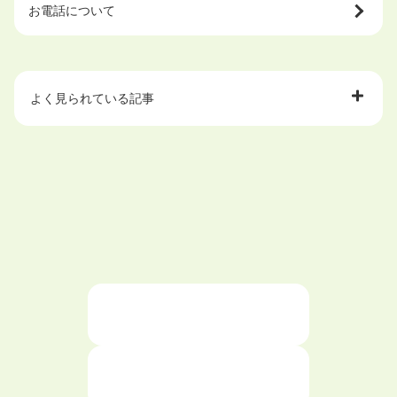
お電話について
よく見られている記事
大学中退で目指せる就職先
ハローワークを初めて利用するときの流れは？
大学中退者向けの就職支援サービス
ニートが就職しやすい仕事6選！
仕事が続かない人の特徴と対処法を解説！