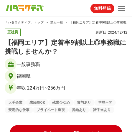
無料登録
「ハタラクティブ」トップ
求人一覧
【福岡エリア】定着率9割以上◎事務職に
更新日
2024/12/12
正社員
【福岡エリア】定着率9割以上◎事務職に
挑戦しませんか？
一般事務職
福岡県
年収 224万円~256万円
大手企業
未経験OK
残業少なめ
賞与あり
学歴不問
安定的な仕事
プライベート重視
昇給あり
諸手当あり