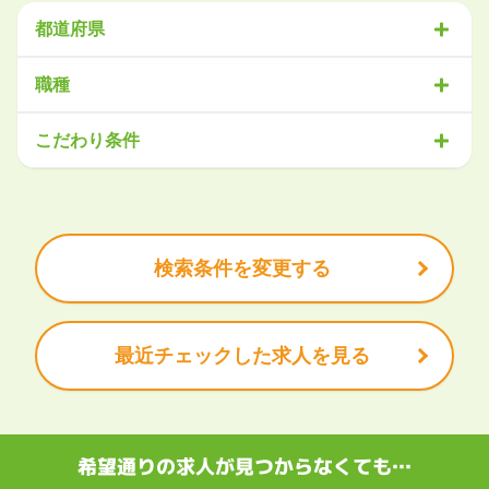
都道府県
北海道・東北
職種
北海道
青森県
岩手県
宮城県
秋田県
山形県
福島県
営業
販売・サービス
事務・アシスタント
不動産・建設
こだわり条件
関東
IT・機械
医療・福祉
物流
工場・製造
企画・管理
教育
茨城県
栃木県
群馬県
埼玉県
千葉県
東京都
神奈川県
クリエイティブ
大手企業で働きたい
未経験OK
土日祝は休みたい
残業少なめ
ボーナス・賞与あり
学歴不問
甲信越・北陸
安定的なお仕事がしたい
プライベート重視
新潟県
富山県
石川県
福井県
山梨県
長野県
頑張り次第で昇給できる
産休・育休充実
諸手当あり
検索条件を変更する
東海
岐阜県
静岡県
愛知県
三重県
最近チェックした求人を見る
関西
滋賀県
京都府
大阪府
兵庫県
奈良県
和歌山県
中国・四国
鳥取県
島根県
岡山県
広島県
山口県
徳島県
香川県
愛媛県
希望通りの求人が見つからなくても…
高知県