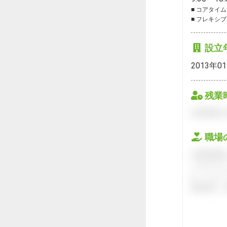
■ コアタイム
■ フレキシ
設立
2013年0
残業
会員登録を
職場
会員登録後
ハタラクテ
す。キャリ
接対策や、