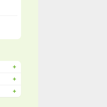
祉
物流
与あり
きる