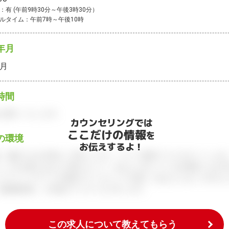
：有 (午前9時30分～午後3時30分）

ブルタイム：午前7時～午後10時
年月
1月
時間
お願いいたします。
カウンセリングでは
ここだけの情報
を
の環境
お伝えするよ！
、面談できる日程をご予約ください。すべて無料でフルサポートします
ィブが企業とあなたの間に立って、あなたに向いている仕事探しをお手
アアドバイザーとの個別カウンセリングを通してあなたにあった求人を
履歴書添削、入社後のフォローまで行います。
この求人について教えてもらう