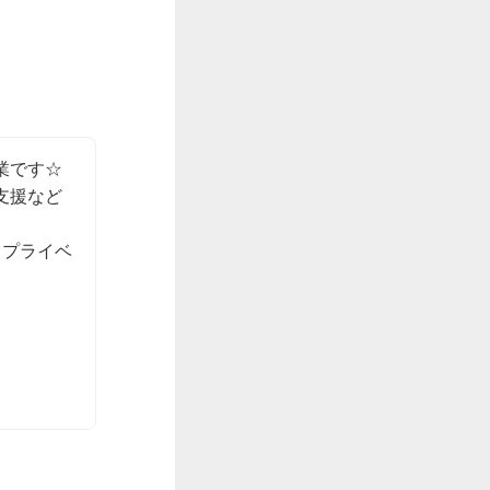
です☆

支援など
、プライベ