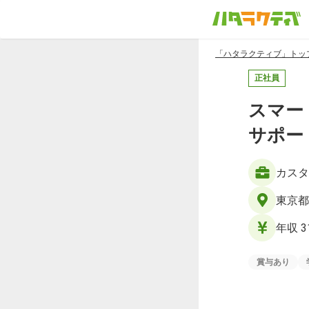
「ハタラクティブ」トッ
正社員
スマー
サポー
カスタ
東京都
年収 3
賞与あり