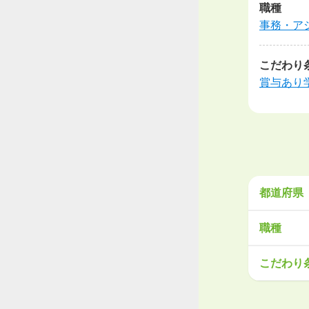
職種
事務・ア
こだわり
賞与あり
都道府県
北海道・
職種
北海道
青
営業
販売
こだわり
関東
工場・製
茨城県
栃
大手企業
学歴不問