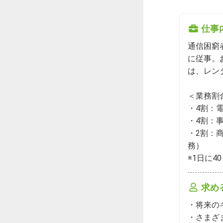
仕事
通信困窮
に従事。
は、レン
＜業務割合
・4割：
・4割：
・2割：
務）

※1日に4
求め
・将来の
・さまざ