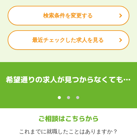
北陸
休充実
諸手当あり
山県
石川県
福井県
山梨県
長野県
検索条件を変更する
岡県
愛知県
三重県
最近チェックした求人を見る
都府
大阪府
兵庫県
奈良県
和歌山県
国
根県
岡山県
広島県
山口県
徳島県
香川県
愛媛県
高知県
希望通りの求人が見つからなくても…
縄
賀県
長崎県
熊本県
大分県
宮崎県
鹿児島県
沖縄県
ご相談はこちらから
これまでに就職したことはありますか？