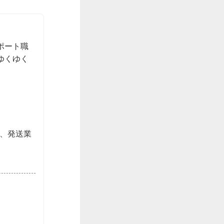
ポート職
ゆくゆく
務、発送業