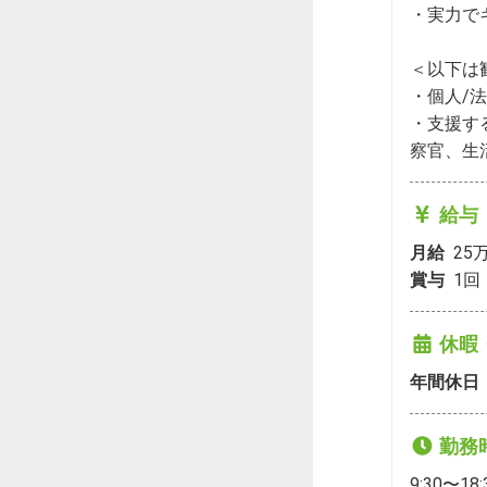
・実力で
＜以下は
・個人/
・支援す
察官、生
給与
月給
25
賞与
1
回
休暇
年間休日
勤務
9:30〜18: