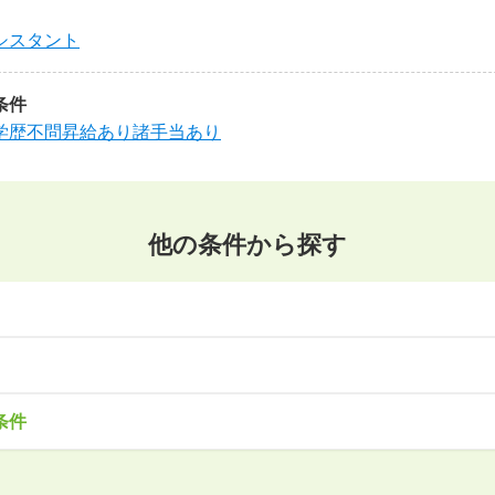
シスタント
条件
学歴不問
昇給あり
諸手当あり
他の条件から探す
東北
森県
岩手県
宮城県
秋田県
山形県
福島県
・サービス
事務・アシスタント
不動産・建設
IT・機械
医療・福
条件
造
企画・管理
教育
クリエイティブ
木県
群馬県
埼玉県
千葉県
東京都
神奈川県
で働きたい
未経験OK
土日祝は休みたい
残業少なめ
ボーナス・賞
安定的なお仕事がしたい
プライベート重視
頑張り次第で昇給で