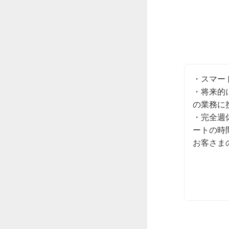
・スマー
・将来的
の業務に
・完全週
ートの時
お客さま