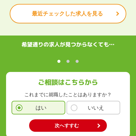
岐阜県
静岡県
愛知県
三重県
最近チェックした求人を見る
関西
滋賀県
京都府
大阪府
兵庫県
奈良県
和歌山県
中国・四国
鳥取県
島根県
岡山県
広島県
山口県
徳島県
香川県
愛媛県
希望通りの求人が見つからなくても…
高知県
九州・沖縄
福岡県
佐賀県
長崎県
熊本県
大分県
宮崎県
鹿児島県
沖縄県
ご相談はこちらから
これまでに就職したことはありますか？
はい
いいえ