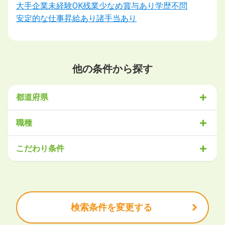
大手企業
未経験OK
残業少なめ
賞与あり
学歴不問
安定的な仕事
昇給あり
諸手当あり
他の条件から探す
都道府県
北海道・東北
職種
北海道
青森県
岩手県
宮城県
秋田県
山形県
福島県
営業
販売・サービス
事務・アシスタント
不動産・建設
こだわり条件
関東
IT・機械
医療・福祉
物流
工場・製造
企画・管理
教育
茨城県
栃木県
群馬県
埼玉県
千葉県
東京都
神奈川県
クリエイティブ
大手企業で働きたい
未経験OK
土日祝は休みたい
残業少なめ
ボーナス・賞与あり
学歴不問
甲信越・北陸
安定的なお仕事がしたい
プライベート重視
新潟県
富山県
石川県
福井県
山梨県
長野県
頑張り次第で昇給できる
産休・育休充実
諸手当あり
検索条件を変更する
東海