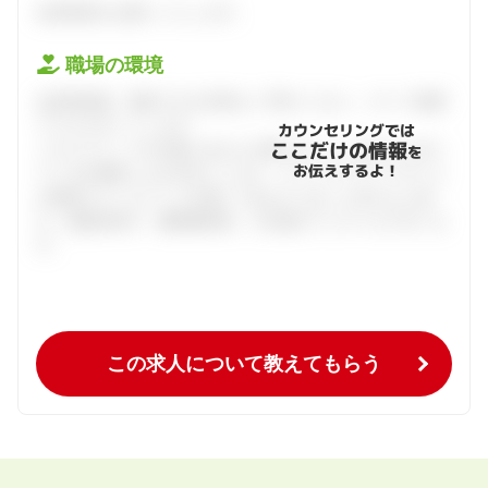
会員登録をお願いいたします。
職場の環境
会員登録後、面談できる日程をご予約ください。すべて無料
でフルサポートします。
カウンセリングでは
ここだけの情報
ハタラクティブが企業とあなたの間に立って、あなたに向い
を
お伝えするよ！
ている仕事探しをお手伝いします。キャリアアドバイザーと
の個別カウンセリングを通してあなたにあった求人をご紹
介。面接対策や、履歴書添削、入社後のフォローまで行いま
す。
この求人について教えてもらう