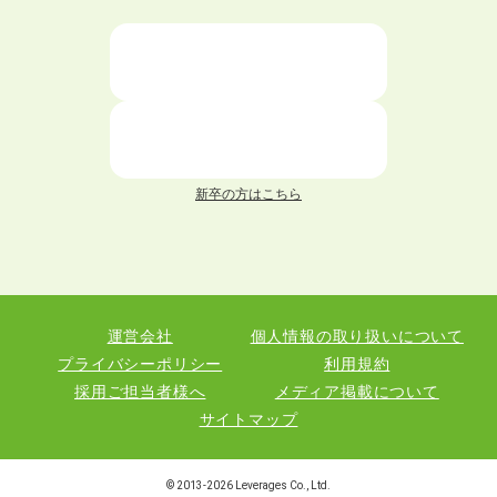
ニートが就職しやすい仕事6選！
仕事が続かない人の特徴と対処法を解説！
面接 記事一覧
新卒の方はこちら
履歴書 記事一覧
職務経歴書 記事一覧
運営会社
個人情報の取り扱いについて
退職 記事一覧
プライバシーポリシー
利用規約
採用ご担当者様へ
メディア掲載について
サイトマップ
職種図鑑
© 2013-
2026
Leverages Co., Ltd.
業界図鑑