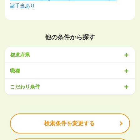
諸手当あり
他の条件から探す
都道府県
北海道・東北
職種
北海道
青森県
岩手県
宮城県
秋田県
山形県
福島県
営業
販売・サービス
事務・アシスタント
不動産・建設
こだわり条件
関東
IT・機械
医療・福祉
物流
工場・製造
企画・管理
教育
茨城県
栃木県
群馬県
埼玉県
千葉県
東京都
神奈川県
クリエイティブ
大手企業で働きたい
未経験OK
土日祝は休みたい
残業少なめ
ボーナス・賞与あり
学歴不問
甲信越・北陸
安定的なお仕事がしたい
プライベート重視
新潟県
富山県
石川県
福井県
山梨県
長野県
頑張り次第で昇給できる
産休・育休充実
諸手当あり
検索条件を変更する
東海
岐阜県
静岡県
愛知県
三重県