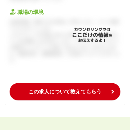
職場の環境
会員登録後、面談できる日程をご予約ください。すべて無料
でフルサポートします。
カウンセリングでは
ここだけの情報
ハタラクティブが企業とあなたの間に立って、あなたに向い
を
お伝えするよ！
ている仕事探しをお手伝いします。キャリアアドバイザーと
の個別カウンセリングを通してあなたにあった求人をご紹
介。面接対策や、履歴書添削、入社後のフォローまで行いま
す。
この求人について教えてもらう