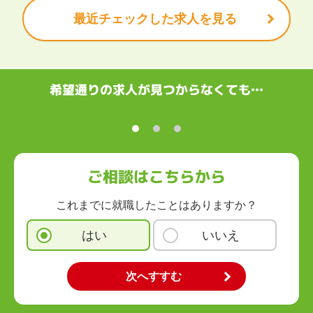
最近チェックした求人を見る
関西
滋賀県
京都府
大阪府
兵庫県
奈良県
和歌山県
中国・四国
鳥取県
島根県
岡山県
広島県
山口県
徳島県
香川県
愛媛県
希望通りの求人が見つからなくても…
高知県
九州・沖縄
福岡県
佐賀県
長崎県
熊本県
大分県
宮崎県
鹿児島県
沖縄県
ご相談はこちらから
これまでに就職したことはありますか？
はい
いいえ