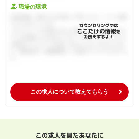
職場の環境
会員登録後、面談できる日程をご予約ください。すべて無料
でフルサポートします。
カウンセリングでは
ここだけの情報
ハタラクティブが企業とあなたの間に立って、あなたに向い
を
お伝えするよ！
ている仕事探しをお手伝いします。キャリアアドバイザーと
の個別カウンセリングを通してあなたにあった求人をご紹
介。面接対策や、履歴書添削、入社後のフォローまで行いま
す。
この求人について教えてもらう
この求人を見たあなたに