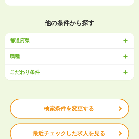
他の条件から探す
都道府県
北海道・東北
職種
北海道
青森県
岩手県
宮城県
秋田県
山形県
福島県
営業
販売・サービス
事務・アシスタント
不動産・建設
こだわり条件
関東
IT・機械
医療・福祉
物流
工場・製造
企画・管理
教育
茨城県
栃木県
群馬県
埼玉県
千葉県
東京都
神奈川県
クリエイティブ
大手企業で働きたい
未経験OK
土日祝は休みたい
残業少なめ
ボーナス・賞与あり
学歴不問
甲信越・北陸
安定的なお仕事がしたい
プライベート重視
新潟県
富山県
石川県
福井県
山梨県
長野県
頑張り次第で昇給できる
産休・育休充実
諸手当あり
検索条件を変更する
東海
岐阜県
静岡県
愛知県
三重県
最近チェックした求人を見る
関西