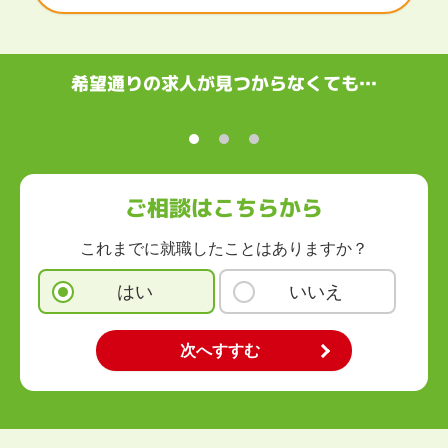
滋賀県
京都府
大阪府
兵庫県
奈良県
和歌山県
中国・四国
鳥取県
島根県
岡山県
広島県
山口県
徳島県
香川県
愛媛県
希望通りの求人が見つからなくても…
高知県
九州・沖縄
福岡県
佐賀県
長崎県
熊本県
大分県
宮崎県
鹿児島県
沖縄県
ご相談はこちらから
これまでに就職したことはありますか？
はい
いいえ