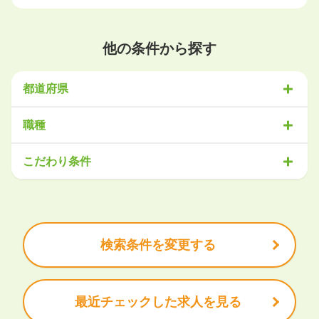
他の条件から探す
都道府県
北海道・東北
職種
北海道
青森県
岩手県
宮城県
秋田県
山形県
福島県
営業
販売・サービス
事務・アシスタント
不動産・建設
こだわり条件
関東
IT・機械
医療・福祉
物流
工場・製造
企画・管理
教育
茨城県
栃木県
群馬県
埼玉県
千葉県
東京都
神奈川県
クリエイティブ
大手企業で働きたい
未経験OK
土日祝は休みたい
残業少なめ
ボーナス・賞与あり
学歴不問
甲信越・北陸
安定的なお仕事がしたい
プライベート重視
新潟県
富山県
石川県
福井県
山梨県
長野県
頑張り次第で昇給できる
産休・育休充実
諸手当あり
検索条件を変更する
東海
岐阜県
静岡県
愛知県
三重県
最近チェックした求人を見る
関西