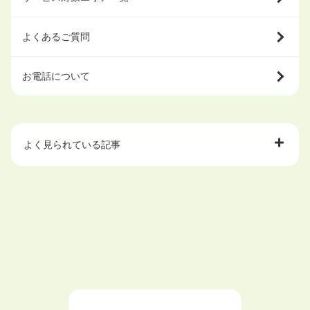
よくあるご質問
お電話について
よく見られている記事
大学中退で目指せる就職先
ハローワークを初めて利用するときの流れは？
大学中退者向けの就職支援サービス
ニートが就職しやすい仕事6選！