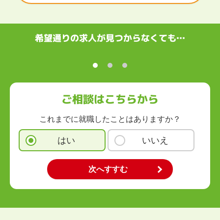
滋賀県
京都府
大阪府
兵庫県
奈良県
和歌山県
中国・四国
鳥取県
島根県
岡山県
広島県
山口県
徳島県
香川県
愛媛県
希望通りの求人が見つからなくても…
高知県
九州・沖縄
福岡県
佐賀県
長崎県
熊本県
大分県
宮崎県
鹿児島県
沖縄県
ご相談はこちらから
これまでに就職したことはありますか？
はい
いいえ