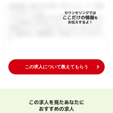
会員登録後、面談できる日程をご予約ください。すべて無料
でフルサポートします。
カウンセリングでは
ここだけの情報
ハタラクティブが企業とあなたの間に立って、あなたに向い
を
お伝えするよ！
ている仕事探しをお手伝いします。キャリアアドバイザーと
の個別カウンセリングを通してあなたにあった求人をご紹
介。面接対策や、履歴書添削、入社後のフォローまで行いま
す。
この求人について教えてもらう
この求人を見たあなたに
おすすめの求人