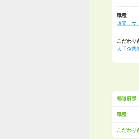
職種
販売・サ
こだわり
大手企業
都道府県
北海道・
職種
北海道
青
営業
販売
こだわり
関東
工場・製
茨城県
栃