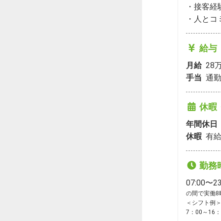
・接客経
・人とコ
給与
月給
28
手当
通
休暇
年間休日
休暇
有給
勤務
07:00〜23
の間で実働8時
＜シフト例＞
7：00～16：