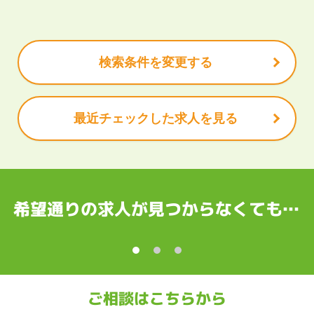
で働きたい
未経験OK
土日祝は休みたい
残業少なめ
ボーナス・賞
安定的なお仕事がしたい
プライベート重視
頑張り次第で昇給で
北陸
休充実
諸手当あり
山県
石川県
福井県
山梨県
長野県
検索条件を変更する
岡県
愛知県
三重県
最近チェックした求人を見る
都府
大阪府
兵庫県
奈良県
和歌山県
国
根県
岡山県
広島県
山口県
徳島県
香川県
愛媛県
高知県
希望通りの求人が見つからなくても…
縄
賀県
長崎県
熊本県
大分県
宮崎県
鹿児島県
沖縄県
ご相談はこちらから