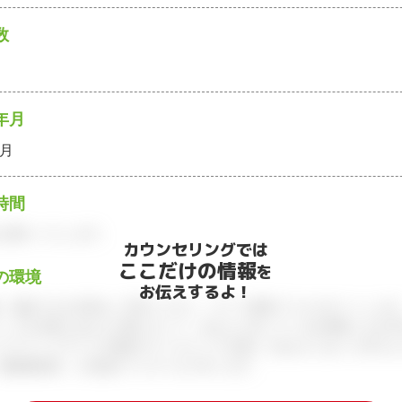
数
年月
2月
時間
お願いいたします。
カウンセリングでは
ここだけの情報
を
の環境
お伝えするよ！
、面談できる日程をご予約ください。すべて無料でフルサポートします
ィブが企業とあなたの間に立って、あなたに向いている仕事探しをお手
アアドバイザーとの個別カウンセリングを通してあなたにあった求人を
履歴書添削、入社後のフォローまで行います。