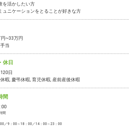
験を活かしたい方

ミュニケーションをとることが好きな方
万円~33万円
勤手当
・休日
120
日
休暇, 慶弔休暇, 育児休暇, 産前産後休暇
時間
:00
間



00／9：00～18：00／14：00～23：00