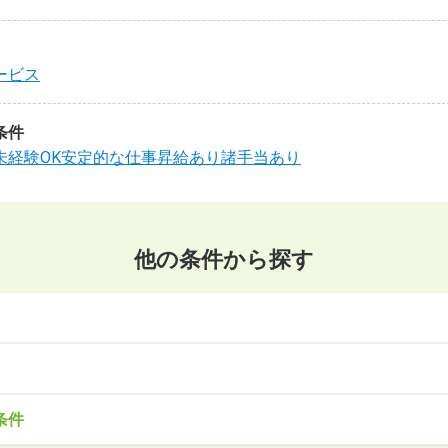
ービス
条件
未経験OK
安定的な仕事
昇給あり
諸手当あり
他の条件から探す
東北
森県
岩手県
宮城県
秋田県
山形県
福島県
・サービス
事務・アシスタント
不動産・建設
IT・機械
医療・福
条件
造
企画・管理
教育
クリエイティブ
木県
群馬県
埼玉県
千葉県
東京都
神奈川県