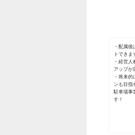
・配属後
トできます
・経営人
アップが
・将来的
ンも目指
駐車場事
す！