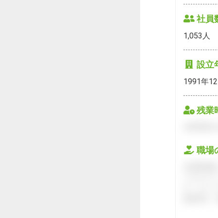
社員
1,053
人
設立
1991年1
残業
会員登録を
職場
会員登録後
ハタラクテ
す。キャリ
接対策や、