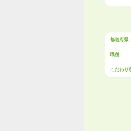
都道府県
北海道・
職種
北海道
青
営業
販売
こだわり
関東
工場・製
茨城県
栃
大手企業
学歴不問
甲信越・
産休・育
新潟県
富
東海
岐阜県
静
関西