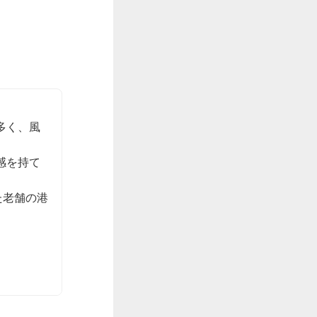
多く、風
感を持て
た老舗の港