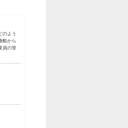
どのよう
物船から
業員の管