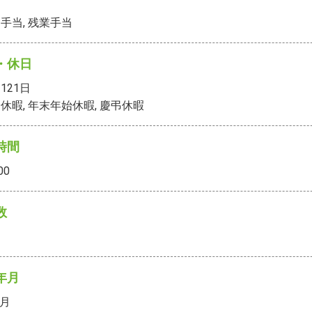
手当, 残業手当
・休日
121
日
休暇, 年末年始休暇, 慶弔休暇
時間
00
数
年月
5月