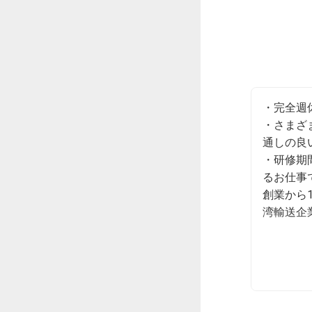
・完全週
・さまざ
通しの良
・研修期
るお仕事で
創業から
湾輸送企