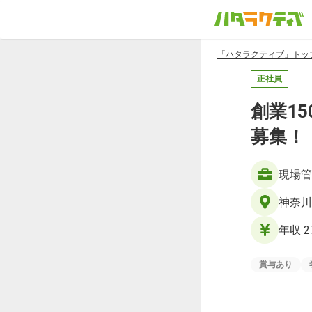
「ハタラクティブ」トッ
正社員
創業1
募集！
現場管
神奈川
年収 2
賞与あり