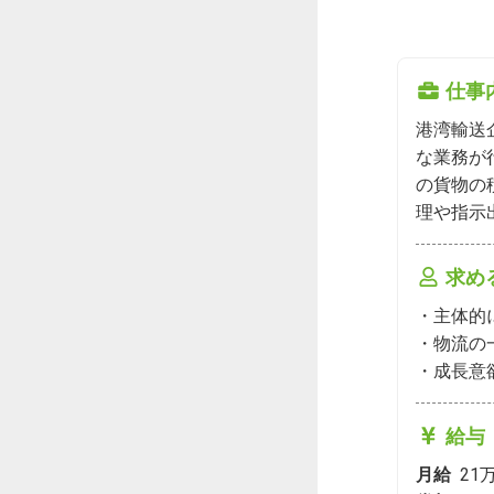
仕事
港湾輸送
な業務が
の貨物の
理や指示
求め
・主体的
・物流の
・成長意
給与
月給
21