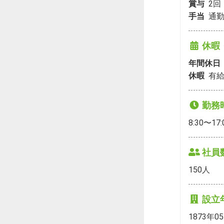
賞与
2
回
手当
通勤
休暇
年間休日
休暇
有給
勤務
8:30〜17:
社員
150
人
設立
1873年0