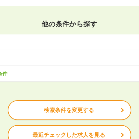
他の条件から探す
東北
森県
岩手県
宮城県
秋田県
山形県
福島県
・サービス
事務・アシスタント
不動産・建設
IT・機械
医療・福
条件
造
企画・管理
教育
クリエイティブ
木県
群馬県
埼玉県
千葉県
東京都
神奈川県
で働きたい
未経験OK
土日祝は休みたい
残業少なめ
ボーナス・賞
安定的なお仕事がしたい
プライベート重視
頑張り次第で昇給で
北陸
休充実
諸手当あり
山県
石川県
福井県
山梨県
長野県
検索条件を変更する
岡県
愛知県
三重県
最近チェックした求人を見る