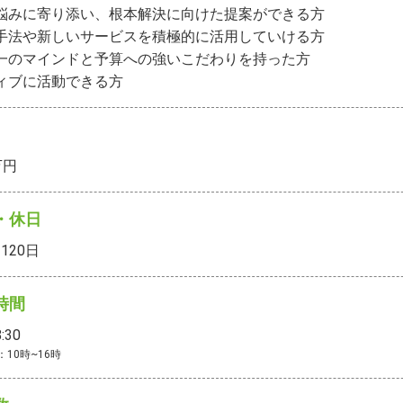
悩みに寄り添い、根本解決に向けた提案ができる方

手法や新しいサービスを積極的に活用していける方

一のマインドと予算への強いこだわりを持った方

ィブに活動できる方
万円
・休日
120
日
時間
:30
10時~16時