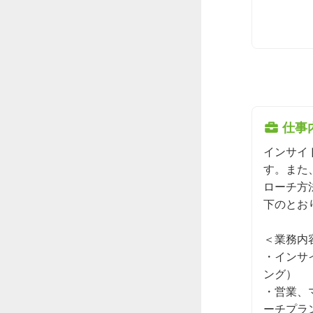
仕事
インサイ
す。また
ローチ方
下のとお
＜業務内容
・インサ
ング）

・営業、
ーチプラン