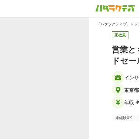
「ハタラクティブ」トッ
正社員
営業と
ドセー
インサ
東京都
年収 4
未経験OK