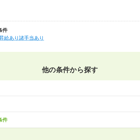
条件
昇給あり
諸手当あり
他の条件から探す
東北
森県
岩手県
宮城県
秋田県
山形県
福島県
・サービス
事務・アシスタント
不動産・建設
IT・機械
医療・福
条件
造
企画・管理
教育
クリエイティブ
木県
群馬県
埼玉県
千葉県
東京都
神奈川県
で働きたい
未経験OK
土日祝は休みたい
残業少なめ
ボーナス・賞
安定的なお仕事がしたい
プライベート重視
頑張り次第で昇給で