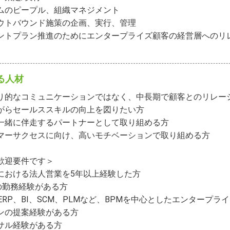
ムのピープル、組織マネジメント

ウトバウンド施策の企画、実行、管理

ントプラン推進のためにエンタープライズ顧客の経営層へのリ
る人材
り的なコミュニケーションではなく、中長期で顧客とのリレー
がらセールススキルの向上を図りたい方

一緒に伴走するパートナーとして取り組める方

マーサクセスに向け、高いモチベーションで取り組める方

歓迎要件です＞

界における法人営業を5年以上経験した方

での勤務経験がある方

ERP、BI、SCM、PLMなど、BPMを中心としたエンタープラ
ンの提案経験がある方

サル経験がある方
