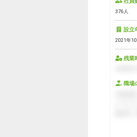
社員
376
人
設立
2021年1
残業
会員登録を
職場
会員登録後
ハタラクテ
す。キャリ
接対策や、