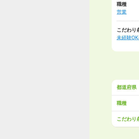
職種
営業
こだわり
未経験OK
都道府県
北海道・
職種
北海道
青
営業
販売
こだわり
関東
工場・製
茨城県
栃
大手企業
学歴不問