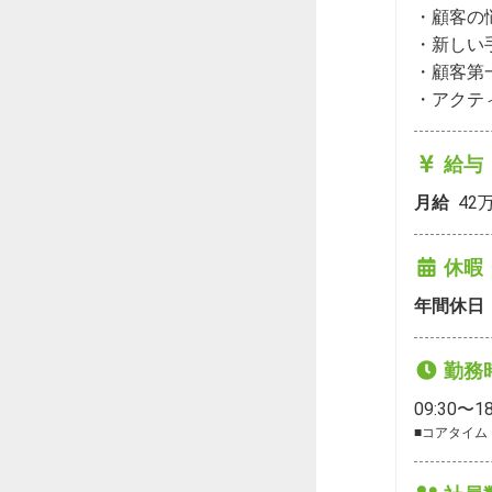
・顧客の
・新しい
・顧客第
・アクテ
給与
月給
42
休暇
年間休日
勤務
09:30〜18
■コアタイム：