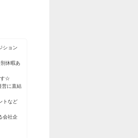
ジション
特別休暇あ
す☆

経営に直結
ントなど
る会社企