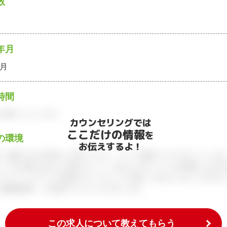
数
年月
0月
時間
お願いいたします。
カウンセリングでは
ここだけの情報
を
の環境
お伝えするよ！
、面談できる日程をご予約ください。すべて無料でフルサポートします
ィブが企業とあなたの間に立って、あなたに向いている仕事探しをお手
アアドバイザーとの個別カウンセリングを通してあなたにあった求人を
履歴書添削、入社後のフォローまで行います。
この求人について教えてもらう