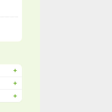
祉
物流
与あり
きる