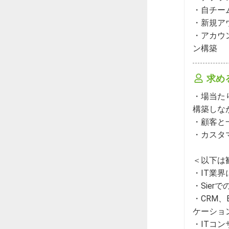
・自チー
・新規ア
・アカウ
ン構築
求め
・場当た
構築しな
・顧客と
・カスタ
＜以下は
・IT業
・Sier
・CRM、
ケーショ
・ITコン