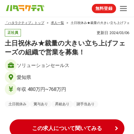
無料登録
「ハタラクティブ」トップ
求人一覧
土日祝休み★裁量の大きい立ち上げフェー
更新日
2024/03/06
正社員
土日祝休み★裁量の大きい立ち上げフェ
ーズの組織で営業を募集！
ソリューションセールス
愛知県
年収 480万円~768万円
土日祝休み
賞与あり
昇給あり
諸手当あり
この求人について聞いてみる