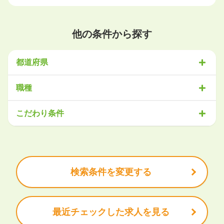
他の条件から探す
都道府県
北海道・東北
職種
北海道
青森県
岩手県
宮城県
秋田県
山形県
福島県
営業
販売・サービス
事務・アシスタント
不動産・建設
こだわり条件
関東
IT・機械
医療・福祉
物流
工場・製造
企画・管理
教育
茨城県
栃木県
群馬県
埼玉県
千葉県
東京都
神奈川県
クリエイティブ
大手企業で働きたい
未経験OK
土日祝は休みたい
残業少なめ
ボーナス・賞与あり
学歴不問
甲信越・北陸
安定的なお仕事がしたい
プライベート重視
新潟県
富山県
石川県
福井県
山梨県
長野県
頑張り次第で昇給できる
産休・育休充実
諸手当あり
検索条件を変更する
東海
岐阜県
静岡県
愛知県
三重県
最近チェックした求人を見る
関西