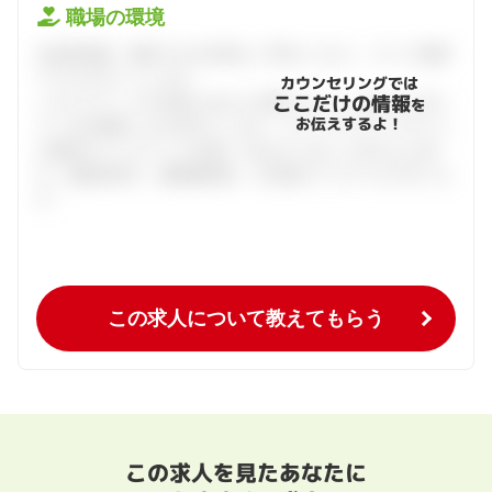
職場の環境
会員登録後、面談できる日程をご予約ください。すべて無料
でフルサポートします。
カウンセリングでは
ここだけの情報
ハタラクティブが企業とあなたの間に立って、あなたに向い
を
お伝えするよ！
ている仕事探しをお手伝いします。キャリアアドバイザーと
の個別カウンセリングを通してあなたにあった求人をご紹
介。面接対策や、履歴書添削、入社後のフォローまで行いま
す。
この求人について教えてもらう
この求人を見たあなたに