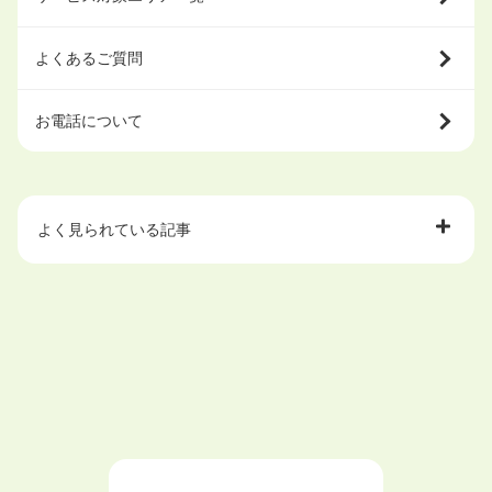
よくあるご質問
お電話について
よく見られている記事
大学中退で目指せる就職先
ハローワークを初めて利用するときの流れは？
大学中退者向けの就職支援サービス
ニートが就職しやすい仕事6選！