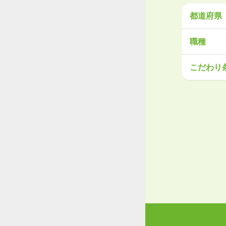
都道府県
北海道・
職種
北海道
青
営業
販売
こだわり
関東
工場・製
茨城県
栃
大手企業
学歴不問
甲信越・
産休・育
新潟県
富
東海
岐阜県
静
関西
滋賀県
京
中国・四
鳥取県
島