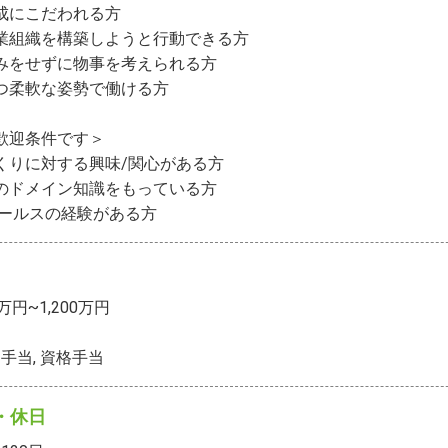
成にこだわれる方

業組織を構築しようと行動できる方

みをせずに物事を考えられる方

つ柔軟な姿勢で働ける方

歓迎条件です＞

くりに対する興味/関心がある方

のドメイン知識をもっている方

Sセールスの経験がある方
0万円~1,200万円
手当, 資格手当
・休日