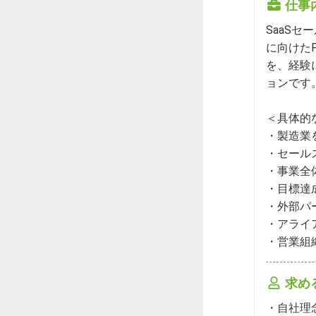
仕事
SaaS
に向けた
を、経験
ョンです。
＜具体的
・製造業
・セール
・事業全
・目標達
・外部パ
・アライ
・営業組
求め
・自社理