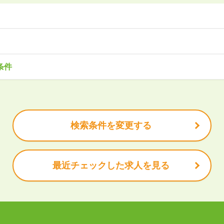
東北
森県
岩手県
宮城県
秋田県
山形県
福島県
・サービス
事務・アシスタント
不動産・建設
IT・機械
医療・福
条件
造
企画・管理
教育
クリエイティブ
木県
群馬県
埼玉県
千葉県
東京都
神奈川県
で働きたい
未経験OK
土日祝は休みたい
残業少なめ
ボーナス・賞
安定的なお仕事がしたい
プライベート重視
頑張り次第で昇給で
北陸
休充実
諸手当あり
山県
石川県
福井県
山梨県
長野県
検索条件を変更する
岡県
愛知県
三重県
最近チェックした求人を見る
都府
大阪府
兵庫県
奈良県
和歌山県
国
根県
岡山県
広島県
山口県
徳島県
香川県
愛媛県
高知県