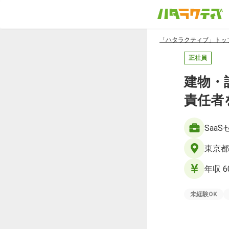
「ハタラクティブ」トッ
正社員
建物・
責任者
Saa
東京都
年収 6
未経験OK