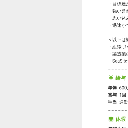
・目標達
・強い営
・思い込
・迅速か
＜以下は
・組織づ
・製造業
・Saa
給与
年俸
60
賞与
1
回
手当
通勤
休暇