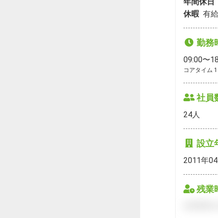
年間休日
休暇
有給
勤務
09:00〜18
コアタイム 1
社員
24
人
設立
2011年0
残業
会員登録を