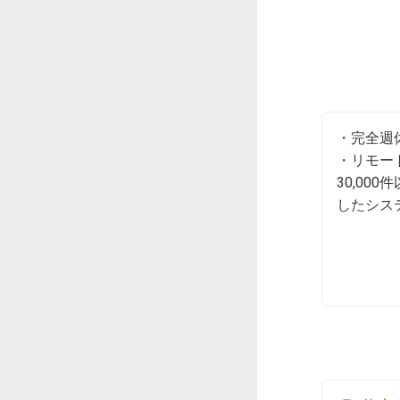
・完全週
・リモー
30,0
したシス