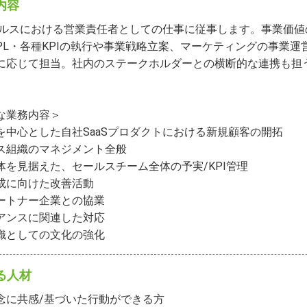
内容
セールスにおける営業責任者としての仕事に従事します。事業価値
PL・各種KPIの執行や事業戦略立案、マーケティングの事業運
に応じて担当。社内のステークホルダーとの横断的な連携も担


な業務内容＞

を中心とした自社SaaSプロダクトにおける新規顧客の開拓

ス組織のマネジメント全般

体を見据えた、セールスチーム全体の予実/KPI管理

成に向けた改善活動

ートナー企業との協業

アンスに関連した対応

織としての文化の強化
る人材
念に共感/基づいた行動ができる方
