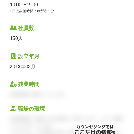
10:00〜19:00
1日の実働時間：8時間00分
社員数
150
人
設立年月
2013年03月
残業時間
会員登録をお願いいたします。
職場の環境
会員登録後、面談できる日程をご予約ください。すべて無料
でフルサポートします。
カウンセリングでは
ここだけの情報
ハタラクティブが企業とあなたの間に立って、あなたに向い
を