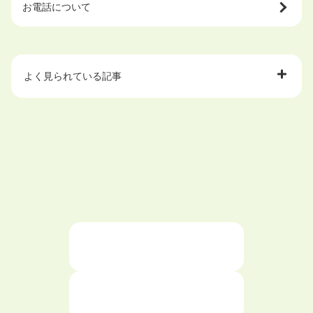
お電話について
よく見られている記事
大学中退で目指せる就職先
ハローワークを初めて利用するときの流れは？
大学中退者向けの就職支援サービス
ニートが就職しやすい仕事6選！
仕事が続かない人の特徴と対処法を解説！