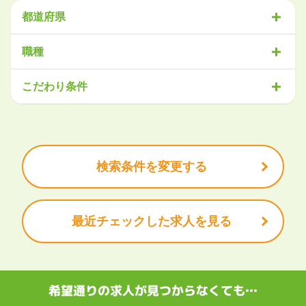
都道府県
北海道・東北
職種
北海道
青森県
岩手県
宮城県
秋田県
山形県
福島県
営業
販売・サービス
事務・アシスタント
不動産・建設
こだわり条件
関東
IT・機械
医療・福祉
物流
工場・製造
企画・管理
教育
茨城県
栃木県
群馬県
埼玉県
千葉県
東京都
神奈川県
クリエイティブ
大手企業で働きたい
未経験OK
土日祝は休みたい
残業少なめ
ボーナス・賞与あり
学歴不問
甲信越・北陸
安定的なお仕事がしたい
プライベート重視
新潟県
富山県
石川県
福井県
山梨県
長野県
頑張り次第で昇給できる
産休・育休充実
諸手当あり
検索条件を変更する
東海
岐阜県
静岡県
愛知県
三重県
最近チェックした求人を見る
関西
滋賀県
京都府
大阪府
兵庫県
奈良県
和歌山県
中国・四国
鳥取県
島根県
岡山県
広島県
山口県
徳島県
香川県
愛媛県
希望通りの求人が見つからなくても…
高知県