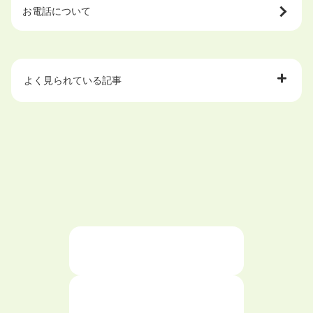
お電話について
よく見られている記事
大学中退で目指せる就職先
ハローワークを初めて利用するときの流れは？
大学中退者向けの就職支援サービス
ニートが就職しやすい仕事6選！
仕事が続かない人の特徴と対処法を解説！