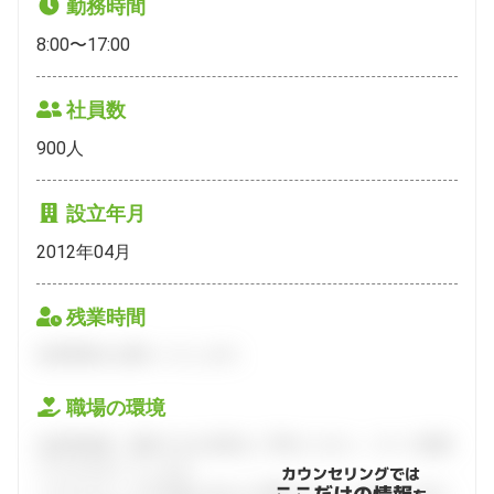
勤務時間
8:00〜17:00
社員数
900
人
設立年月
2012年04月
残業時間
会員登録をお願いいたします。
職場の環境
会員登録後、面談できる日程をご予約ください。すべて無料
でフルサポートします。
カウンセリングでは
ハタラクティブが企業とあなたの間に立って、あなたに向い