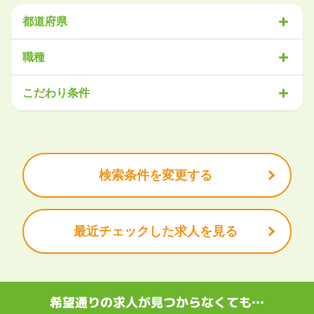
都道府県
北海道・東北
職種
北海道
青森県
岩手県
宮城県
秋田県
山形県
福島県
営業
販売・サービス
事務・アシスタント
不動産・建設
こだわり条件
関東
IT・機械
医療・福祉
物流
工場・製造
企画・管理
教育
茨城県
栃木県
群馬県
埼玉県
千葉県
東京都
神奈川県
クリエイティブ
大手企業で働きたい
未経験OK
土日祝は休みたい
残業少なめ
ボーナス・賞与あり
学歴不問
甲信越・北陸
安定的なお仕事がしたい
プライベート重視
新潟県
富山県
石川県
福井県
山梨県
長野県
頑張り次第で昇給できる
産休・育休充実
諸手当あり
検索条件を変更する
東海
岐阜県
静岡県
愛知県
三重県
最近チェックした求人を見る
関西
滋賀県
京都府
大阪府
兵庫県
奈良県
和歌山県
中国・四国
鳥取県
島根県
岡山県
広島県
山口県
徳島県
香川県
愛媛県
希望通りの求人が見つからなくても…