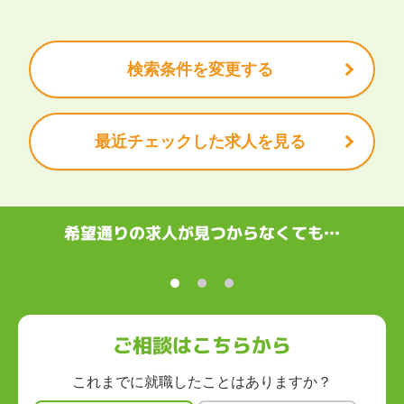
残業少なめ
ボーナス・賞与あり
学歴不問
甲信越・北陸
安定的なお仕事がしたい
プライベート重視
新潟県
富山県
石川県
福井県
山梨県
長野県
頑張り次第で昇給できる
産休・育休充実
諸手当あり
検索条件を変更する
東海
岐阜県
静岡県
愛知県
三重県
最近チェックした求人を見る
関西
滋賀県
京都府
大阪府
兵庫県
奈良県
和歌山県
中国・四国
鳥取県
島根県
岡山県
広島県
山口県
徳島県
香川県
愛媛県
希望通りの求人が見つからなくても…
高知県
九州・沖縄
福岡県
佐賀県
長崎県
熊本県
大分県
宮崎県
鹿児島県
沖縄県
ご相談はこちらから
これまでに就職したことはありますか？