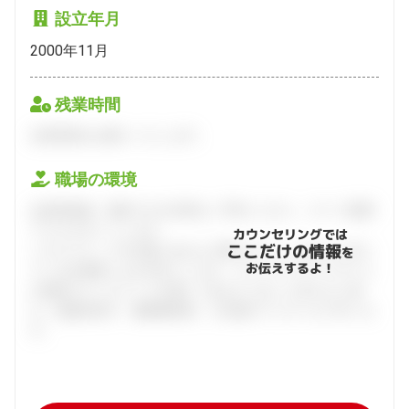
設立年月
2000年11月
残業時間
会員登録をお願いいたします。
職場の環境
会員登録後、面談できる日程をご予約ください。すべて無料
でフルサポートします。
カウンセリングでは
ここだけの情報
ハタラクティブが企業とあなたの間に立って、あなたに向い
を
お伝えするよ！
ている仕事探しをお手伝いします。キャリアアドバイザーと
の個別カウンセリングを通してあなたにあった求人をご紹
介。面接対策や、履歴書添削、入社後のフォローまで行いま
す。