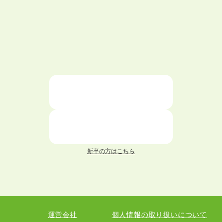
大学中退で目指せる就職先
ハローワークを初めて利用するときの流れは？
大学中退者向けの就職支援サービス
ニートが就職しやすい仕事6選！
仕事が続かない人の特徴と対処法を解説！
面接 記事一覧
新卒の方はこちら
履歴書 記事一覧
職務経歴書 記事一覧
運営会社
個人情報の取り扱いについて