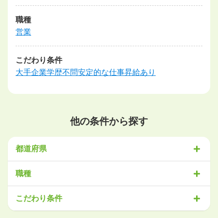
職種
営業
こだわり条件
大手企業
学歴不問
安定的な仕事
昇給あり
他の条件から探す
都道府県
北海道・東北
職種
北海道
青森県
岩手県
宮城県
秋田県
山形県
福島県
営業
販売・サービス
事務・アシスタント
不動産・建設
こだわり条件
関東
IT・機械
医療・福祉
物流
工場・製造
企画・管理
教育
茨城県
栃木県
群馬県
埼玉県
千葉県
東京都
神奈川県
クリエイティブ
大手企業で働きたい
未経験OK
土日祝は休みたい