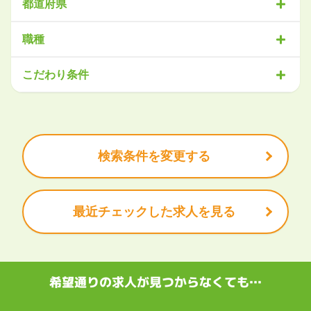
都道府県
北海道・東北
職種
北海道
青森県
岩手県
宮城県
秋田県
山形県
福島県
営業
販売・サービス
事務・アシスタント
不動産・建設
こだわり条件
関東
IT・機械
医療・福祉
物流
工場・製造
企画・管理
教育
茨城県
栃木県
群馬県
埼玉県
千葉県
東京都
神奈川県
クリエイティブ
大手企業で働きたい
未経験OK
土日祝は休みたい
残業少なめ
ボーナス・賞与あり
学歴不問
甲信越・北陸
安定的なお仕事がしたい
プライベート重視
新潟県
富山県
石川県
福井県
山梨県
長野県
頑張り次第で昇給できる
産休・育休充実
諸手当あり
検索条件を変更する
東海
岐阜県
静岡県
愛知県
三重県
最近チェックした求人を見る
関西
滋賀県
京都府
大阪府
兵庫県
奈良県
和歌山県
中国・四国
鳥取県
島根県
岡山県
広島県
山口県
徳島県
香川県
愛媛県
希望通りの求人が見つからなくても…
高知県