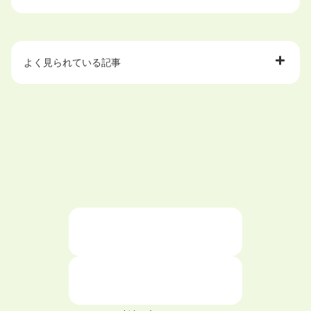
よく見られている記事
大学中退で目指せる就職先
ハローワークを初めて利用するときの流れは？
大学中退者向けの就職支援サービス
ニートが就職しやすい仕事6選！
仕事が続かない人の特徴と対処法を解説！
面接 記事一覧