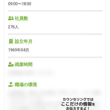
09:00〜18:00
社員数
276
人
設立年月
1969年04月
残業時間
会員登録をお願いいたします。
職場の環境
会員登録後、面談できる日程をご予約ください。すべて無料
でフルサポートします。
カウンセリングでは
ここだけの情報
ハタラクティブが企業とあなたの間に立って、あなたに向い
を
お伝えするよ！
ている仕事探しをお手伝いします。キャリアアドバイザーと