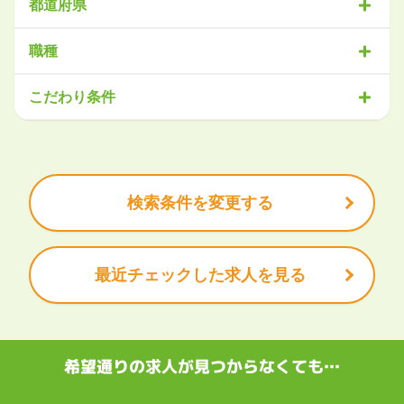
都道府県
北海道・東北
職種
北海道
青森県
岩手県
宮城県
秋田県
山形県
福島県
営業
販売・サービス
事務・アシスタント
不動産・建設
こだわり条件
関東
IT・機械
医療・福祉
物流
工場・製造
企画・管理
教育
茨城県
栃木県
群馬県
埼玉県
千葉県
東京都
神奈川県
クリエイティブ
大手企業で働きたい
未経験OK
土日祝は休みたい
残業少なめ
ボーナス・賞与あり
学歴不問
甲信越・北陸
安定的なお仕事がしたい
プライベート重視
新潟県
富山県
石川県
福井県
山梨県
長野県
頑張り次第で昇給できる
産休・育休充実
諸手当あり
検索条件を変更する
東海
岐阜県
静岡県
愛知県
三重県
最近チェックした求人を見る
関西
滋賀県
京都府
大阪府
兵庫県
奈良県
和歌山県
中国・四国
鳥取県
島根県
岡山県
広島県
山口県
徳島県
香川県
愛媛県
希望通りの求人が見つからなくても…
高知県