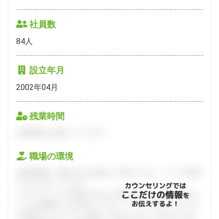
社員数
84
人
設立年月
2002年04月
残業時間
会員登録をお願いいたします。
職場の環境
会員登録後、面談できる日程をご予約ください。すべて無料
でフルサポートします。
カウンセリングでは
ここだけの情報
ハタラクティブが企業とあなたの間に立って、あなたに向い
を
お伝えするよ！
ている仕事探しをお手伝いします。キャリアアドバイザーと
の個別カウンセリングを通してあなたにあった求人をご紹