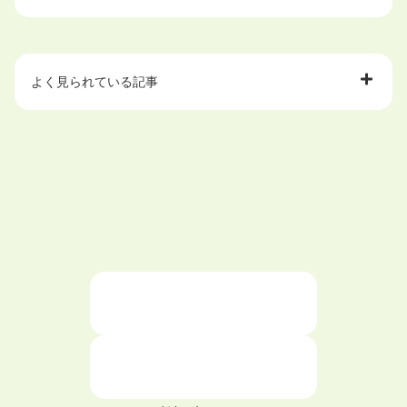
よく見られている記事
大学中退で目指せる就職先
ハローワークを初めて利用するときの流れは？
大学中退者向けの就職支援サービス
ニートが就職しやすい仕事6選！
仕事が続かない人の特徴と対処法を解説！
面接 記事一覧