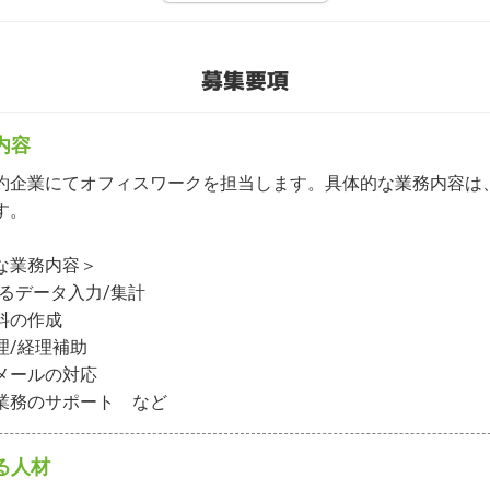
募集要項
内容
約企業にてオフィスワークを担当します。具体的な業務内容は
。

な業務内容＞

るデータ⼊⼒/集計

料の作成

/経理補助

メールの対応

業務のサポート　など
る人材