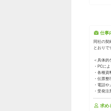
仕事
同社の契
とおりです
＜具体的
・PCによ
・各種資
・伝票整理
・電話や
・受発注
求め