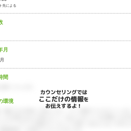
ト先による
数
年月
9月
時間
お願いいたします。
カウンセリングでは
ここだけの情報
を
の環境
お伝えするよ！
、面談できる日程をご予約ください。すべて無料でフルサポートします
ィブが企業とあなたの間に立って、あなたに向いている仕事探しをお手
アアドバイザーとの個別カウンセリングを通してあなたにあった求人を
履歴書添削、入社後のフォローまで行います。