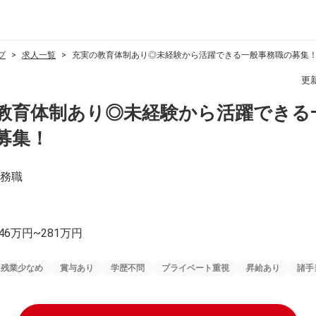
プ
求人一覧
充実の教育体制あり◎未経験から活躍できる一般事務職の募集
更
教育体制あり◎未経験から活躍できる
募集！
務職
46万円~281万円
残業少なめ
賞与あり
学歴不問
プライベート重視
昇給あり
諸手