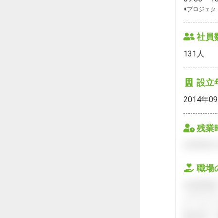
※プロジェク
社員
131
人
設立
2014年0
残業
会員登録を
職場
会員登録後
ハタラクテ
す。キャリ
接対策や、