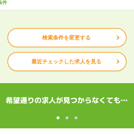
条件
造
企画・管理
教育
クリエイティブ
木県
群馬県
埼玉県
千葉県
東京都
神奈川県
で働きたい
未経験OK
土日祝は休みたい
残業少なめ
ボーナス・賞
安定的なお仕事がしたい
プライベート重視
頑張り次第で昇給で
北陸
休充実
諸手当あり
山県
石川県
福井県
山梨県
長野県
検索条件を変更する
岡県
愛知県
三重県
最近チェックした求人を見る
都府
大阪府
兵庫県
奈良県
和歌山県
国
根県
岡山県
広島県
山口県
徳島県
香川県
愛媛県
高知県
希望通りの求人が見つからなくても…
縄
賀県
長崎県
熊本県
大分県
宮崎県
鹿児島県
沖縄県