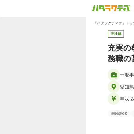
「ハタラクティブ」トッ
正社員
充実の
務職の
一般事
愛知県
年収 2
未経験OK