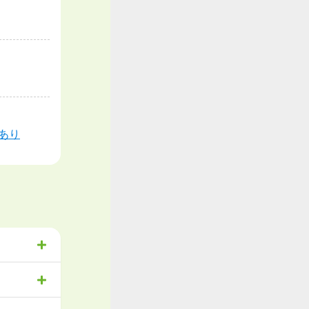
あり
祉
物流