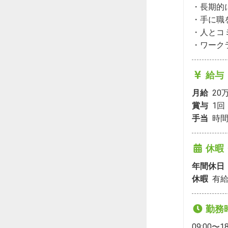
・長期的
・手に職
・人とコ
・ワーク
給与
月給
20
賞与
1
回
手当
時間
休暇
年間休日
休暇
有給
勤務
09:00〜18