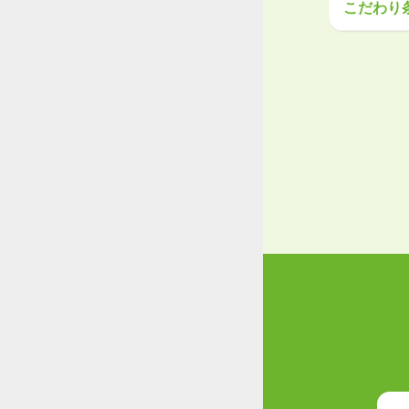
こだわり
関東
工場・製
茨城県
栃
大手企業
学歴不問
甲信越・
産休・育
新潟県
富
東海
岐阜県
静
関西
滋賀県
京
中国・四
鳥取県
島
九州・沖
福岡県
佐