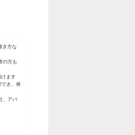
書き方な
験の方も
けます

択でき、将
社、アパ