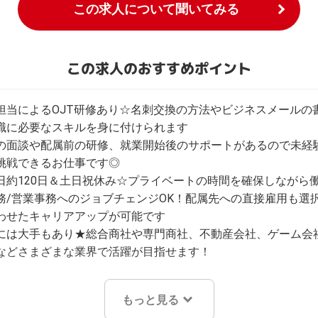
この求人について聞いてみる
この求人のおすすめポイント
担当によるOJT研修あり☆名刺交換の方法やビジネスメールの
職に必要なスキルを身に付けられます

の面談や配属前の研修、就業開始後のサポートがあるので未経
挑戦できるお仕事です◎

日約120日＆土日祝休み☆プライベートの時間を確保しながら働
務/営業事務へのジョブチェンジOK！配属先への直接雇用も選
わせたキャリアアップが可能です

には大手もあり★総合商社や専門商社、不動産会社、ゲーム会
などさまざまな業界で活躍が目指せます！
もっと見る