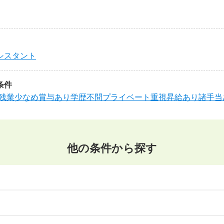
シスタント
条件
残業少なめ
賞与あり
学歴不問
プライベート重視
昇給あり
諸手当
他の条件から探す
東北
森県
岩手県
宮城県
秋田県
山形県
福島県
・サービス
事務・アシスタント
不動産・建設
IT・機械
医療・福