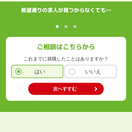
中国・四国
鳥取県
島根県
岡山県
広島県
山口県
徳島県
香川県
愛媛県
希望通りの求人が見つからなくても…
高知県
九州・沖縄
福岡県
佐賀県
長崎県
熊本県
大分県
宮崎県
鹿児島県
沖縄県
ご相談はこちらから
これまでに就職したことはありますか？
はい
いいえ