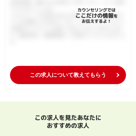
会員登録後、面談できる日程をご予約ください。すべて無料
でフルサポートします。
カウンセリングでは
ここだけの情報
ハタラクティブが企業とあなたの間に立って、あなたに向い
を
お伝えするよ！
ている仕事探しをお手伝いします。キャリアアドバイザーと
の個別カウンセリングを通してあなたにあった求人をご紹
介。面接対策や、履歴書添削、入社後のフォローまで行いま
す。
この求人について教えてもらう
この求人を見たあなたに
おすすめの求人