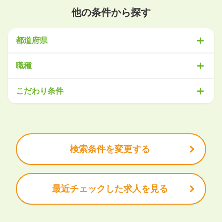
他の条件から探す
都道府県
北海道・東北
職種
北海道
青森県
岩手県
宮城県
秋田県
山形県
福島県
営業
販売・サービス
事務・アシスタント
不動産・建設
こだわり条件
関東
IT・機械
医療・福祉
物流
工場・製造
企画・管理
教育
茨城県
栃木県
群馬県
埼玉県
千葉県
東京都
神奈川県
クリエイティブ
大手企業で働きたい
未経験OK
土日祝は休みたい
残業少なめ
ボーナス・賞与あり
学歴不問
甲信越・北陸
安定的なお仕事がしたい
プライベート重視
新潟県
富山県
石川県
福井県
山梨県
長野県
頑張り次第で昇給できる
産休・育休充実
諸手当あり
検索条件を変更する
東海
岐阜県
静岡県
愛知県
三重県
最近チェックした求人を見る
関西
滋賀県
京都府
大阪府
兵庫県
奈良県
和歌山県