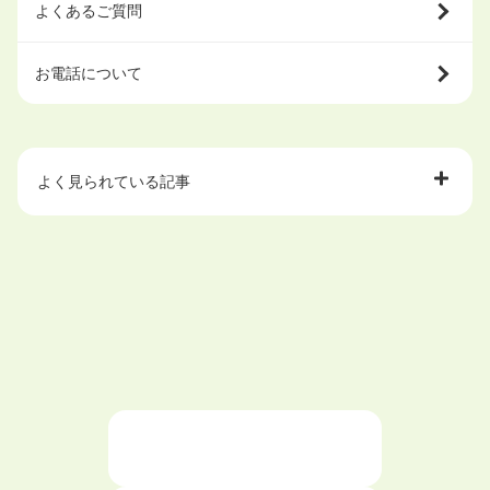
よくあるご質問
お電話について
よく見られている記事
大学中退で目指せる就職先
ハローワークを初めて利用するときの流れは？
大学中退者向けの就職支援サービス
ニートが就職しやすい仕事6選！