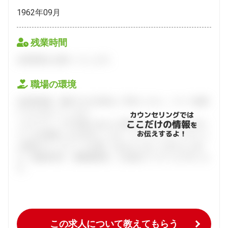
1962年09月
残業時間
会員登録をお願いいたします。
職場の環境
会員登録後、面談できる日程をご予約ください。すべて無料
でフルサポートします。
カウンセリングでは
ここだけの情報
ハタラクティブが企業とあなたの間に立って、あなたに向い
を
お伝えするよ！
ている仕事探しをお手伝いします。キャリアアドバイザーと
の個別カウンセリングを通してあなたにあった求人をご紹
介。面接対策や、履歴書添削、入社後のフォローまで行いま
す。
この求人について教えてもらう