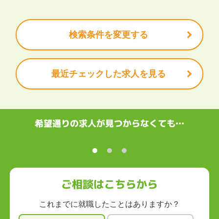
残業少なめ
ボーナス・賞与あり
学歴不問
甲信越・北陸
安定的なお仕事がしたい
プライベート重視
新潟県
富山県
石川県
福井県
山梨県
長野県
頑張り次第で昇給できる
産休・育休充実
諸手当あり
検索条件を変更する
東海
岐阜県
静岡県
愛知県
三重県
最近チェックした求人を見る
関西
滋賀県
京都府
大阪府
兵庫県
奈良県
和歌山県
中国・四国
鳥取県
島根県
岡山県
広島県
山口県
徳島県
香川県
愛媛県
希望通りの求人が見つからなくても…
高知県
九州・沖縄
福岡県
佐賀県
長崎県
熊本県
大分県
宮崎県
鹿児島県
沖縄県
ご相談はこちらから
これまでに就職したことはありますか？