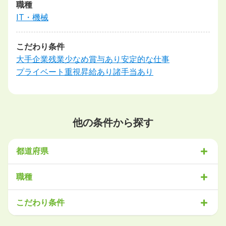
職種
IT・機械
こだわり条件
大手企業
残業少なめ
賞与あり
安定的な仕事
プライベート重視
昇給あり
諸手当あり
他の条件から探す
都道府県
北海道・東北
職種
北海道
青森県
岩手県
宮城県
秋田県
山形県
福島県
営業
販売・サービス
事務・アシスタント
不動産・建設
こだわり条件
関東
IT・機械
医療・福祉
物流
工場・製造
企画・管理
教育
茨城県
栃木県
群馬県
埼玉県
千葉県
東京都
神奈川県
クリエイティブ
大手企業で働きたい
未経験OK
土日祝は休みたい