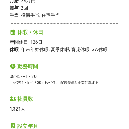
月給
24万円
賞与
2
回
手当
役職手当, 住宅手当
休暇・休日
年間休日
126
日
休暇
年末年始休暇, 夏季休暇, 育児休暇, GW休暇
勤務時間
08:45〜17:30
（休憩11:45～12:30）※ただし、配属先顧客企業に準ずる
社員数
1,321
人
設立年月