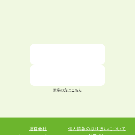
ハローワークを初めて利用するときの流れは？
大学中退者向けの就職支援サービス
ニートが就職しやすい仕事6選！
仕事が続かない人の特徴と対処法を解説！
面接 記事一覧
新卒の方はこちら
履歴書 記事一覧
職務経歴書 記事一覧
運営会社
個人情報の取り扱いについて