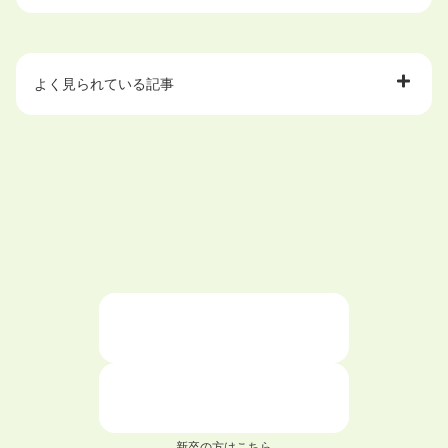
よく見られている記事
大学中退で目指せる就職先
ハローワークを初めて利用するときの流れは？
大学中退者向けの就職支援サービス
ニートが就職しやすい仕事6選！
仕事が続かない人の特徴と対処法を解説！
面接 記事一覧
新卒の方はこちら