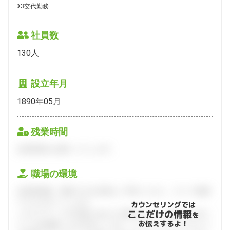
※3交代勤務
社員数
130
人
設立年月
1890年05月
残業時間
会員登録をお願いいたします。
職場の環境
会員登録後、面談できる日程をご予約ください。すべて無料
でフルサポートします。
カウンセリングでは
ここだけの情報
ハタラクティブが企業とあなたの間に立って、あなたに向い
を
お伝えするよ！
ている仕事探しをお手伝いします。キャリアアドバイザーと