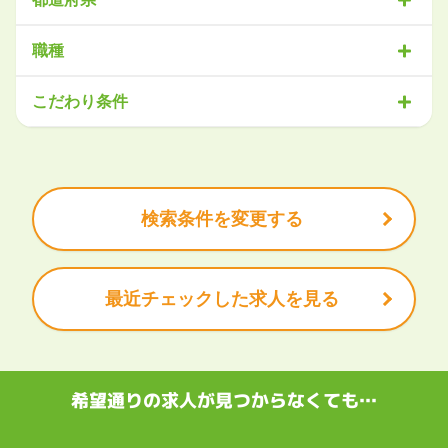
北海道・東北
職種
北海道
青森県
岩手県
宮城県
秋田県
山形県
福島県
営業
販売・サービス
事務・アシスタント
不動産・建設
こだわり条件
関東
IT・機械
医療・福祉
物流
工場・製造
企画・管理
教育
茨城県
栃木県
群馬県
埼玉県
千葉県
東京都
神奈川県
クリエイティブ
大手企業で働きたい
未経験OK
土日祝は休みたい
残業少なめ
ボーナス・賞与あり
学歴不問
甲信越・北陸
安定的なお仕事がしたい
プライベート重視
新潟県
富山県
石川県
福井県
山梨県
長野県
頑張り次第で昇給できる
産休・育休充実
諸手当あり
検索条件を変更する
東海
岐阜県
静岡県
愛知県
三重県
最近チェックした求人を見る
関西
滋賀県
京都府
大阪府
兵庫県
奈良県
和歌山県
中国・四国
鳥取県
島根県
岡山県
広島県
山口県
徳島県
香川県
愛媛県
希望通りの求人が見つからなくても…
高知県