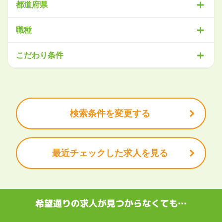
都道府県
北海道・東北
職種
北海道
青森県
岩手県
宮城県
秋田県
山形県
福島県
営業
販売・サービス
事務・アシスタント
不動産・建設
こだわり条件
関東
IT・機械
医療・福祉
物流
工場・製造
企画・管理
教育
茨城県
栃木県
群馬県
埼玉県
千葉県
東京都
神奈川県
クリエイティブ
大手企業で働きたい
未経験OK
土日祝は休みたい
残業少なめ
ボーナス・賞与あり
学歴不問
甲信越・北陸
安定的なお仕事がしたい
プライベート重視
新潟県
富山県
石川県
福井県
山梨県
長野県
頑張り次第で昇給できる
産休・育休充実
諸手当あり
検索条件を変更する
東海
岐阜県
静岡県
愛知県
三重県
最近チェックした求人を見る
関西
滋賀県
京都府
大阪府
兵庫県
奈良県
和歌山県
中国・四国
鳥取県
島根県
岡山県
広島県
山口県
徳島県
香川県
愛媛県
希望通りの求人が見つからなくても…
高知県