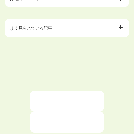
よく見られている記事
大学中退で目指せる就職先
ハローワークを初めて利用するときの流れは？
大学中退者向けの就職支援サービス
ニートが就職しやすい仕事6選！
仕事が続かない人の特徴と対処法を解説！
面接 記事一覧