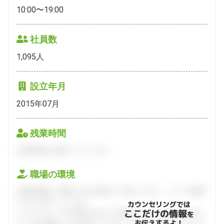
10:00〜19:00
社員数
1,095
人
設立年月
2015年07月
残業時間
会員登録をお願いいたします。
職場の環境
会員登録後、面談できる日程をご予約ください。すべて無料
でフルサポートします。
カウンセリングでは
ここだけの情報
ハタラクティブが企業とあなたの間に立って、あなたに向い
を
お伝えするよ！