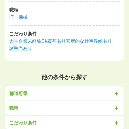
職種
IT・機械
こだわり条件
大手企業
未経験OK
賞与あり
安定的な仕事
昇給あり
諸手当あり
他の条件から探す
都道府県
北海道・東北
職種
北海道
青森県
岩手県
宮城県
秋田県
山形県
福島県
営業
販売・サービス
事務・アシスタント
不動産・建設
こだわり条件
関東
IT・機械
医療・福祉
物流
工場・製造
企画・管理
教育