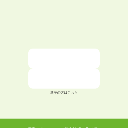
大学中退で目指せる就職先
ハローワークを初めて利用するときの流れは？
大学中退者向けの就職支援サービス
ニートが就職しやすい仕事6選！
仕事が続かない人の特徴と対処法を解説！
面接 記事一覧
新卒の方はこちら
履歴書 記事一覧
職務経歴書 記事一覧