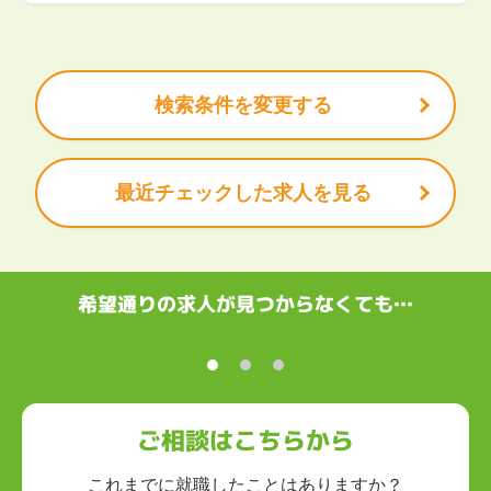
茨城県
栃木県
群馬県
埼玉県
千葉県
東京都
神奈川県
クリエイティブ
大手企業で働きたい
未経験OK
土日祝は休みたい
残業少なめ
ボーナス・賞与あり
学歴不問
甲信越・北陸
安定的なお仕事がしたい
プライベート重視
新潟県
富山県
石川県
福井県
山梨県
長野県
頑張り次第で昇給できる
産休・育休充実
諸手当あり
検索条件を変更する
東海
岐阜県
静岡県
愛知県
三重県
最近チェックした求人を見る
関西
滋賀県
京都府
大阪府
兵庫県
奈良県
和歌山県
中国・四国
鳥取県
島根県
岡山県
広島県
山口県
徳島県
香川県
愛媛県
希望通りの求人が見つからなくても…
高知県
九州・沖縄
福岡県
佐賀県
長崎県
熊本県
大分県
宮崎県
鹿児島県
沖縄県
ご相談はこちらから
これまでに就職したことはありますか？