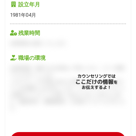
設立年月
1981年04月
残業時間
会員登録をお願いいたします。
職場の環境
会員登録後、面談できる日程をご予約ください。すべて無料
でフルサポートします。
カウンセリングでは
ここだけの情報
ハタラクティブが企業とあなたの間に立って、あなたに向い
を
お伝えするよ！
ている仕事探しをお手伝いします。キャリアアドバイザーと
の個別カウンセリングを通してあなたにあった求人をご紹
介。面接対策や、履歴書添削、入社後のフォローまで行いま
す。