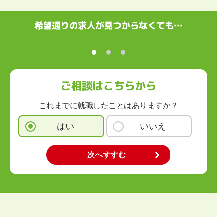
中国・四国
鳥取県
島根県
岡山県
広島県
山口県
徳島県
香川県
愛媛県
希望通りの求人が見つからなくても…
高知県
九州・沖縄
福岡県
佐賀県
長崎県
熊本県
大分県
宮崎県
鹿児島県
沖縄県
ご相談はこちらから
これまでに就職したことはありますか？
はい
いいえ