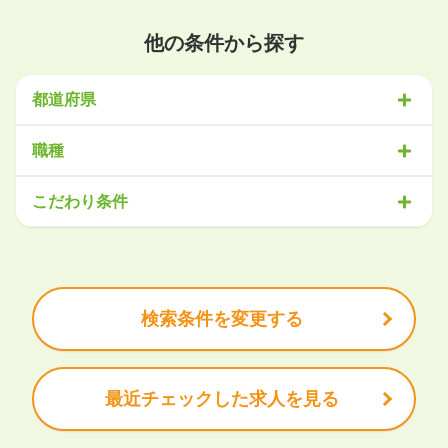
他の条件から探す
都道府県
北海道・東北
職種
北海道
青森県
岩手県
宮城県
秋田県
山形県
福島県
営業
販売・サービス
事務・アシスタント
不動産・建設
こだわり条件
関東
IT・機械
医療・福祉
物流
工場・製造
企画・管理
教育
茨城県
栃木県
群馬県
埼玉県
千葉県
東京都
神奈川県
クリエイティブ
大手企業で働きたい
未経験OK
土日祝は休みたい
残業少なめ
ボーナス・賞与あり
学歴不問
甲信越・北陸
安定的なお仕事がしたい
プライベート重視
新潟県
富山県
石川県
福井県
山梨県
長野県
頑張り次第で昇給できる
産休・育休充実
諸手当あり
検索条件を変更する
東海
岐阜県
静岡県
愛知県
三重県
最近チェックした求人を見る
関西
滋賀県
京都府
大阪府
兵庫県
奈良県
和歌山県