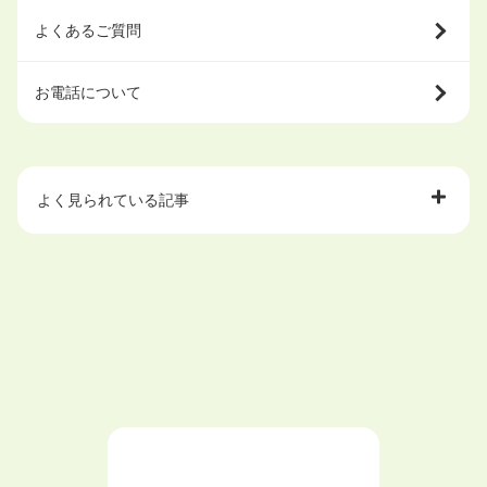
よくあるご質問
お電話について
よく見られている記事
大学中退で目指せる就職先
ハローワークを初めて利用するときの流れは？
大学中退者向けの就職支援サービス
ニートが就職しやすい仕事6選！