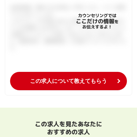
会員登録後、面談できる日程をご予約ください。すべて無料
でフルサポートします。
カウンセリングでは
ここだけの情報
ハタラクティブが企業とあなたの間に立って、あなたに向い
を
お伝えするよ！
ている仕事探しをお手伝いします。キャリアアドバイザーと
の個別カウンセリングを通してあなたにあった求人をご紹
介。面接対策や、履歴書添削、入社後のフォローまで行いま
す。
この求人について教えてもらう
この求人を見たあなたに
おすすめの求人