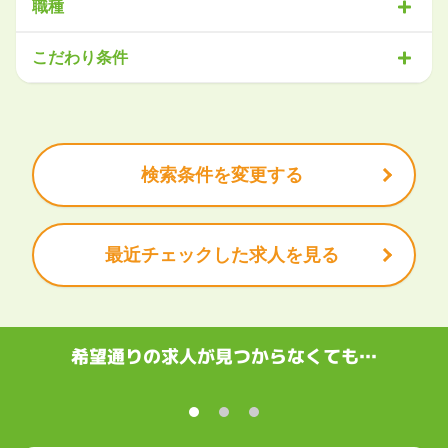
職種
北海道
青森県
岩手県
宮城県
秋田県
山形県
福島県
営業
販売・サービス
事務・アシスタント
不動産・建設
こだわり条件
関東
IT・機械
医療・福祉
物流
工場・製造
企画・管理
教育
茨城県
栃木県
群馬県
埼玉県
千葉県
東京都
神奈川県
クリエイティブ
大手企業で働きたい
未経験OK
土日祝は休みたい
残業少なめ
ボーナス・賞与あり
学歴不問
甲信越・北陸
安定的なお仕事がしたい
プライベート重視
新潟県
富山県
石川県
福井県
山梨県
長野県
頑張り次第で昇給できる
産休・育休充実
諸手当あり
検索条件を変更する
東海
岐阜県
静岡県
愛知県
三重県
最近チェックした求人を見る
関西
滋賀県
京都府
大阪府
兵庫県
奈良県
和歌山県
中国・四国
鳥取県
島根県
岡山県
広島県
山口県
徳島県
香川県
愛媛県
希望通りの求人が見つからなくても…
高知県
九州・沖縄
福岡県
佐賀県
長崎県
熊本県
大分県
宮崎県
鹿児島県