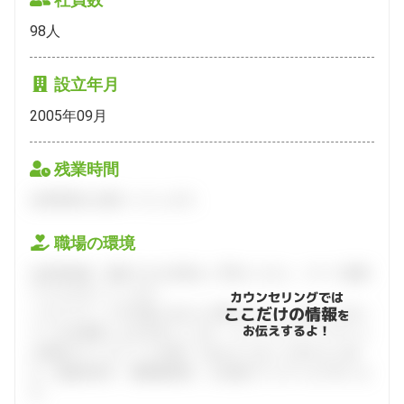
98
人
設立年月
2005年09月
残業時間
会員登録をお願いいたします。
職場の環境
会員登録後、面談できる日程をご予約ください。すべて無料
でフルサポートします。
カウンセリングでは
ここだけの情報
ハタラクティブが企業とあなたの間に立って、あなたに向い
を
お伝えするよ！
ている仕事探しをお手伝いします。キャリアアドバイザーと
の個別カウンセリングを通してあなたにあった求人をご紹
介。面接対策や、履歴書添削、入社後のフォローまで行いま
す。