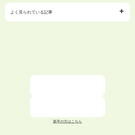
よく見られている記事
大学中退で目指せる就職先
ハローワークを初めて利用するときの流れは？
大学中退者向けの就職支援サービス
ニートが就職しやすい仕事6選！
仕事が続かない人の特徴と対処法を解説！
面接 記事一覧
新卒の方はこちら
履歴書 記事一覧