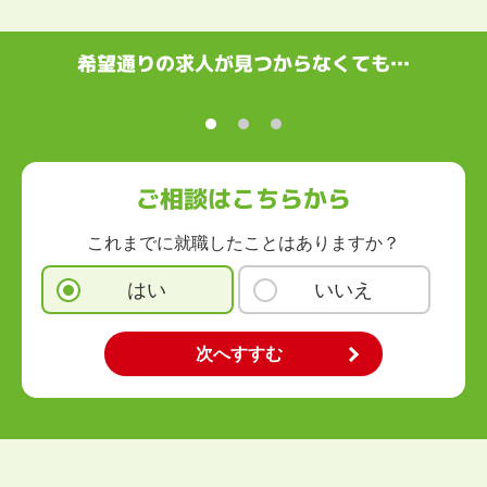
中国・四国
鳥取県
島根県
岡山県
広島県
山口県
徳島県
香川県
愛媛県
希望通りの求人が見つからなくても…
高知県
九州・沖縄
福岡県
佐賀県
長崎県
熊本県
大分県
宮崎県
鹿児島県
沖縄県
ご相談はこちらから
これまでに就職したことはありますか？
はい
いいえ