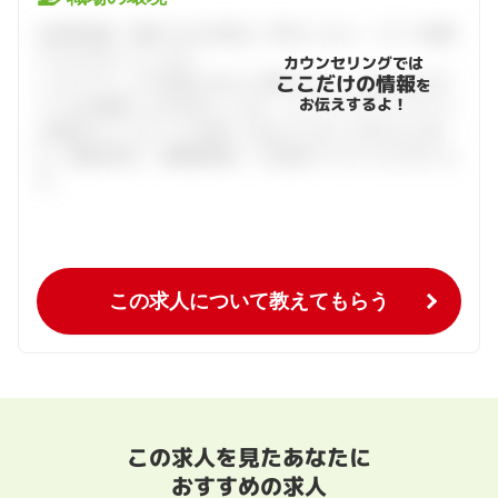
会員登録後、面談できる日程をご予約ください。すべて無料
でフルサポートします。
カウンセリングでは
ここだけの情報
ハタラクティブが企業とあなたの間に立って、あなたに向い
を
お伝えするよ！
ている仕事探しをお手伝いします。キャリアアドバイザーと
の個別カウンセリングを通してあなたにあった求人をご紹
介。面接対策や、履歴書添削、入社後のフォローまで行いま
す。
この求人について教えてもらう
この求人を見たあなたに
おすすめの求人