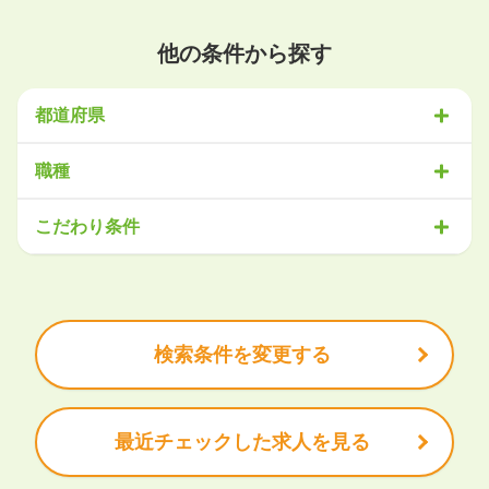
他の条件から探す
都道府県
北海道・東北
職種
北海道
青森県
岩手県
宮城県
秋田県
山形県
福島県
営業
販売・サービス
事務・アシスタント
不動産・建設
こだわり条件
関東
IT・機械
医療・福祉
物流
工場・製造
企画・管理
教育
茨城県
栃木県
群馬県
埼玉県
千葉県
東京都
神奈川県
クリエイティブ
大手企業で働きたい
未経験OK
土日祝は休みたい
残業少なめ
ボーナス・賞与あり
学歴不問
甲信越・北陸
安定的なお仕事がしたい
プライベート重視
新潟県
富山県
石川県
福井県
山梨県
長野県
頑張り次第で昇給できる
産休・育休充実
諸手当あり
検索条件を変更する
東海
岐阜県
静岡県
愛知県
三重県
最近チェックした求人を見る
関西
滋賀県
京都府
大阪府
兵庫県
奈良県
和歌山県