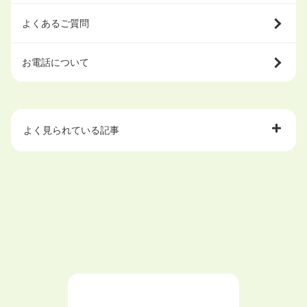
よくあるご質問
お電話について
よく見られている記事
大学中退で目指せる就職先
ハローワークを初めて利用するときの流れは？
大学中退者向けの就職支援サービス
ニートが就職しやすい仕事6選！