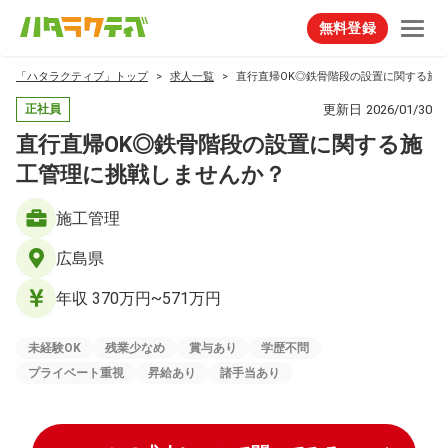
無料登録
「ハタラクティブ」トップ
求人一覧
直行直帰OK◎鉄骨階段の設置に関する施
更新日
2026/01/30
正社員
直行直帰OK◎鉄骨階段の設置に関する施
工管理に挑戦しませんか？
施工管理
広島県
年収 370万円~571万円
未経験OK
残業少なめ
賞与あり
学歴不問
プライベート重視
昇給あり
諸手当あり