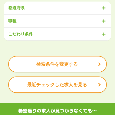
都道府県
北海道・東北
職種
北海道
青森県
岩手県
宮城県
秋田県
山形県
福島県
営業
販売・サービス
事務・アシスタント
不動産・建設
こだわり条件
関東
IT・機械
医療・福祉
物流
工場・製造
企画・管理
教育
茨城県
栃木県
群馬県
埼玉県
千葉県
東京都
神奈川県
クリエイティブ
大手企業で働きたい
未経験OK
土日祝は休みたい
残業少なめ
ボーナス・賞与あり
学歴不問
甲信越・北陸
安定的なお仕事がしたい
プライベート重視
新潟県
富山県
石川県
福井県
山梨県
長野県
頑張り次第で昇給できる
産休・育休充実
諸手当あり
検索条件を変更する
東海
岐阜県
静岡県
愛知県
三重県
最近チェックした求人を見る
関西
滋賀県
京都府
大阪府
兵庫県
奈良県
和歌山県
中国・四国
鳥取県
島根県
岡山県
広島県
山口県
徳島県
香川県
愛媛県
希望通りの求人が見つからなくても…