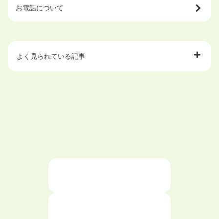
お電話について
よく見られている記事
大学中退で目指せる就職先
ハローワークを初めて利用するときの流れは？
大学中退者向けの就職支援サービス
ニートが就職しやすい仕事6選！
仕事が続かない人の特徴と対処法を解説！