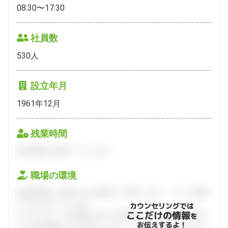
08:30〜17:30
社員数
530
人
設立年月
1961年12月
残業時間
会員登録をお願いいたします。
職場の環境
会員登録後、面談できる日程をご予約ください。すべて無料
でフルサポートします。
カウンセリングでは
ここだけの情報
ハタラクティブが企業とあなたの間に立って、あなたに向い
を
お伝えするよ！
ている仕事探しをお手伝いします。キャリアアドバイザーと