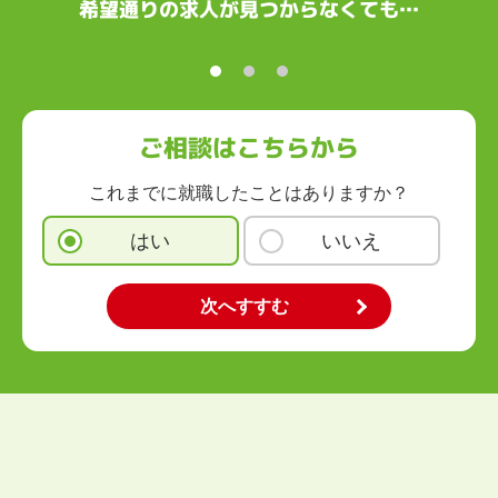
鳥取県
島根県
岡山県
広島県
山口県
徳島県
香川県
愛媛県
希望通りの求人が見つからなくても…
高知県
九州・沖縄
福岡県
佐賀県
長崎県
熊本県
大分県
宮崎県
鹿児島県
沖縄県
ご相談はこちらから
これまでに就職したことはありますか？
はい
いいえ