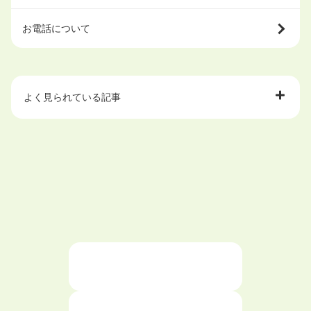
お電話について
よく見られている記事
大学中退で目指せる就職先
ハローワークを初めて利用するときの流れは？
大学中退者向けの就職支援サービス
ニートが就職しやすい仕事6選！
仕事が続かない人の特徴と対処法を解説！