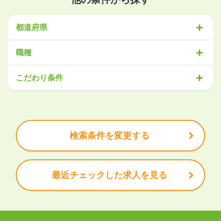
都道府県
北海道・東北
職種
北海道
青森県
岩手県
宮城県
秋田県
山形県
福島県
営業
販売・サービス
事務・アシスタント
不動産・建設
こだわり条件
関東
IT・機械
医療・福祉
物流
工場・製造
企画・管理
教育
茨城県
栃木県
群馬県
埼玉県
千葉県
東京都
神奈川県
クリエイティブ
大手企業で働きたい
未経験OK
土日祝は休みたい
残業少なめ
ボーナス・賞与あり
学歴不問
甲信越・北陸
安定的なお仕事がしたい
プライベート重視
新潟県
富山県
石川県
福井県
山梨県
長野県
頑張り次第で昇給できる
産休・育休充実
諸手当あり
検索条件を変更する
東海
岐阜県
静岡県
愛知県
三重県
最近チェックした求人を見る
関西
滋賀県
京都府
大阪府
兵庫県
奈良県
和歌山県
中国・四国