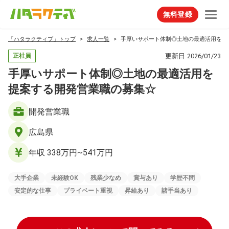
無料登録
「ハタラクティブ」トップ
求人一覧
手厚いサポート体制◎土地の最適活用を提
更新日
2026/01/23
正社員
手厚いサポート体制◎土地の最適活用を
提案する開発営業職の募集☆
開発営業職
広島県
年収 338万円~541万円
大手企業
未経験OK
残業少なめ
賞与あり
学歴不問
安定的な仕事
プライベート重視
昇給あり
諸手当あり