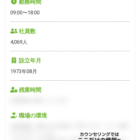
勤務時間
09:00〜18:00
社員数
4,069
人
設立年月
1973年08月
残業時間
会員登録をお願いいたします。
職場の環境
会員登録後、面談できる日程をご予約ください。すべて無料
でフルサポートします。
カウンセリングでは
ハタラクティブが企業とあなたの間に立って、あなたに向い