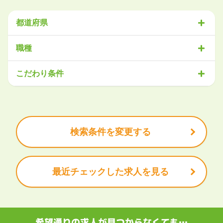
都道府県
北海道・東北
職種
北海道
青森県
岩手県
宮城県
秋田県
山形県
福島県
営業
販売・サービス
事務・アシスタント
不動産・建設
こだわり条件
関東
IT・機械
医療・福祉
物流
工場・製造
企画・管理
教育
茨城県
栃木県
群馬県
埼玉県
千葉県
東京都
神奈川県
クリエイティブ
大手企業で働きたい
未経験OK
土日祝は休みたい
残業少なめ
ボーナス・賞与あり
学歴不問
甲信越・北陸
安定的なお仕事がしたい
プライベート重視
新潟県
富山県
石川県
福井県
山梨県
長野県
頑張り次第で昇給できる
産休・育休充実
諸手当あり
検索条件を変更する
東海
岐阜県
静岡県
愛知県
三重県
最近チェックした求人を見る
関西
滋賀県
京都府
大阪府
兵庫県
奈良県
和歌山県
中国・四国
鳥取県
島根県
岡山県
広島県
山口県
徳島県
香川県
愛媛県
希望通りの求人が見つからなくても…