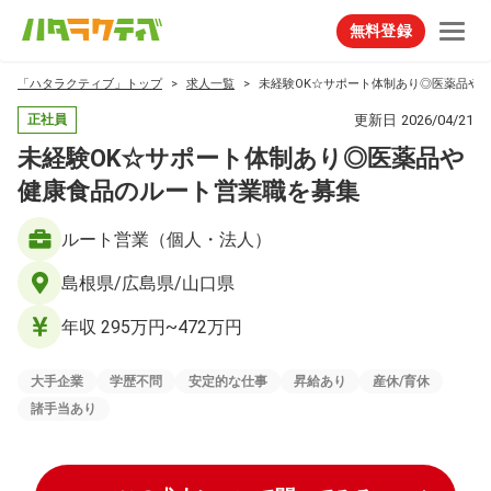
無料登録
「ハタラクティブ」トップ
求人一覧
未経験OK☆サポート体制あり◎医薬品や
更新日
2026/04/21
正社員
未経験OK☆サポート体制あり◎医薬品や
健康食品のルート営業職を募集
ルート営業（個人・法人）
島根県/広島県/山口県
年収 295万円~472万円
大手企業
学歴不問
安定的な仕事
昇給あり
産休/育休
諸手当あり