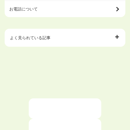
お電話について
よく見られている記事
大学中退で目指せる就職先
ハローワークを初めて利用するときの流れは？
大学中退者向けの就職支援サービス
ニートが就職しやすい仕事6選！
仕事が続かない人の特徴と対処法を解説！