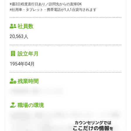
※週2日程度直行日あり／訪問先からの直帰OK

※社用車・タブレット・携帯電話が1人1台貸与されます
社員数
20,563
人
設立年月
1954年04月
残業時間
会員登録をお願いいたします。
職場の環境
会員登録後、面談できる日程をご予約ください。すべて無料
でフルサポートします。
カウンセリングでは
ここだけの情報
ハタラクティブが企業とあなたの間に立って、あなたに向い
を