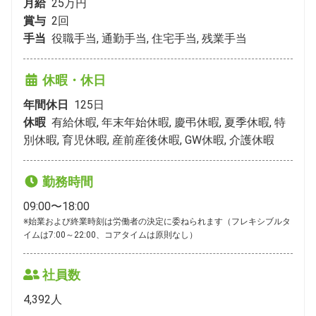
月給
25万円
賞与
2
回
手当
役職手当, 通勤手当, 住宅手当, 残業手当
休暇・休日
年間休日
125
日
休暇
有給休暇, 年末年始休暇, 慶弔休暇, 夏季休暇, 特
別休暇, 育児休暇, 産前産後休暇, GW休暇, 介護休暇
勤務時間
09:00〜18:00
※始業および終業時刻は労働者の決定に委ねられます（フレキシブルタ
イムは7:00～22:00、コアタイムは原則なし）
社員数
4,392
人