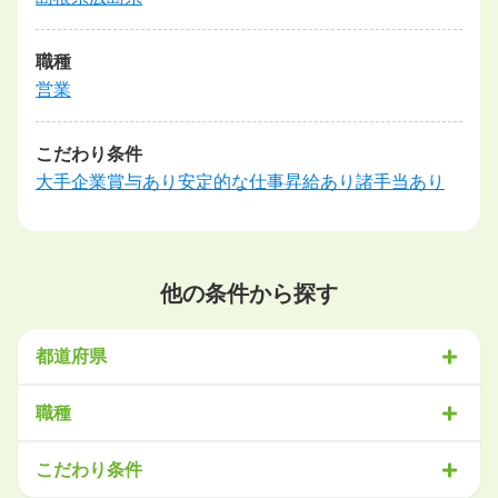
職種
営業
こだわり条件
大手企業
賞与あり
安定的な仕事
昇給あり
諸手当あり
他の条件から探す
都道府県
北海道・東北
職種
北海道
青森県
岩手県
宮城県
秋田県
山形県
福島県
営業
販売・サービス
事務・アシスタント
不動産・建設
こだわり条件
関東
IT・機械
医療・福祉
物流
工場・製造
企画・管理
教育