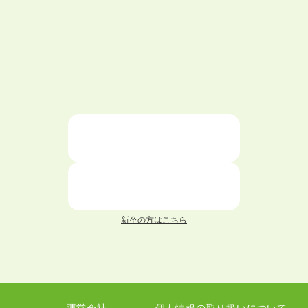
大学中退で目指せる就職先
ハローワークを初めて利用するときの流れは？
大学中退者向けの就職支援サービス
ニートが就職しやすい仕事6選！
仕事が続かない人の特徴と対処法を解説！
面接 記事一覧
新卒の方はこちら
履歴書 記事一覧
職務経歴書 記事一覧