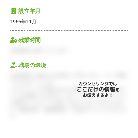
設立年月
1966年11月
残業時間
会員登録をお願いいたします。
職場の環境
会員登録後、面談できる日程をご予約ください。すべて無料
でフルサポートします。
カウンセリングでは
ここだけの情報
ハタラクティブが企業とあなたの間に立って、あなたに向い
を
お伝えするよ！
ている仕事探しをお手伝いします。キャリアアドバイザーと
の個別カウンセリングを通してあなたにあった求人をご紹
介。面接対策や、履歴書添削、入社後のフォローまで行いま
す。