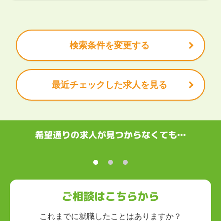
茨城県
栃木県
群馬県
埼玉県
千葉県
東京都
神奈川県
クリエイティブ
大手企業で働きたい
未経験OK
土日祝は休みたい
残業少なめ
ボーナス・賞与あり
学歴不問
甲信越・北陸
安定的なお仕事がしたい
プライベート重視
新潟県
富山県
石川県
福井県
山梨県
長野県
頑張り次第で昇給できる
産休・育休充実
諸手当あり
検索条件を変更する
東海
岐阜県
静岡県
愛知県
三重県
最近チェックした求人を見る
関西
滋賀県
京都府
大阪府
兵庫県
奈良県
和歌山県
中国・四国
鳥取県
島根県
岡山県
広島県
山口県
徳島県
香川県
愛媛県
希望通りの求人が見つからなくても…
高知県
九州・沖縄
福岡県
佐賀県
長崎県
熊本県
大分県
宮崎県
鹿児島県
沖縄県
ご相談はこちらから
これまでに就職したことはありますか？