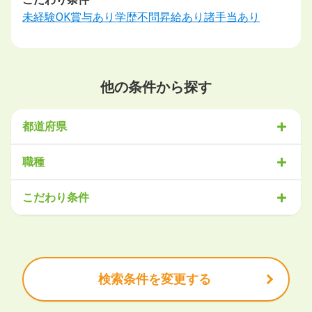
未経験OK
賞与あり
学歴不問
昇給あり
諸手当あり
他の条件から探す
都道府県
北海道・東北
職種
北海道
青森県
岩手県
宮城県
秋田県
山形県
福島県
営業
販売・サービス
事務・アシスタント
不動産・建設
こだわり条件
関東
IT・機械
医療・福祉
物流
工場・製造
企画・管理
教育
茨城県
栃木県
群馬県
埼玉県
千葉県
東京都
神奈川県
クリエイティブ
大手企業で働きたい
未経験OK
土日祝は休みたい
残業少なめ
ボーナス・賞与あり
学歴不問
甲信越・北陸
安定的なお仕事がしたい
プライベート重視
新潟県
富山県
石川県
福井県
山梨県
長野県
頑張り次第で昇給できる
産休・育休充実
諸手当あり
検索条件を変更する
東海
岐阜県
静岡県
愛知県
三重県