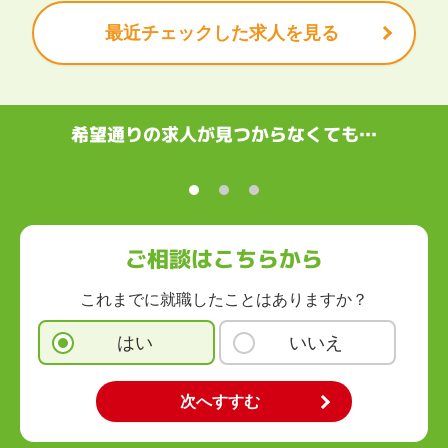
最近チェックした求人を見る
関西
滋賀県
京都府
大阪府
兵庫県
奈良県
和歌山県
中国・四国
鳥取県
島根県
岡山県
広島県
山口県
徳島県
香川県
愛媛県
希望通りの求人が見つからなくても…
高知県
九州・沖縄
福岡県
佐賀県
長崎県
熊本県
大分県
宮崎県
鹿児島県
沖縄県
ご相談はこちらから
これまでに就職したことはありますか？
はい
いいえ