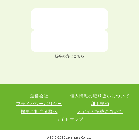
ニートが就職しやすい仕事6選！
仕事が続かない人の特徴と対処法を解説！
面接 記事一覧
新卒の方はこちら
履歴書 記事一覧
職務経歴書 記事一覧
運営会社
個人情報の取り扱いについて
退職 記事一覧
プライバシーポリシー
利用規約
採用ご担当者様へ
メディア掲載について
サイトマップ
職種図鑑
© 2013-
2026
Leverages Co., Ltd.
業界図鑑