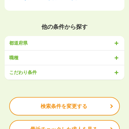
他の条件から探す
都道府県
北海道・東北
職種
北海道
青森県
岩手県
宮城県
秋田県
山形県
福島県
営業
販売・サービス
事務・アシスタント
不動産・建設
こだわり条件
関東
IT・機械
医療・福祉
物流
工場・製造
企画・管理
教育
茨城県
栃木県
群馬県
埼玉県
千葉県
東京都
神奈川県
クリエイティブ
大手企業で働きたい
未経験OK
土日祝は休みたい
残業少なめ
ボーナス・賞与あり
学歴不問
甲信越・北陸
安定的なお仕事がしたい
プライベート重視
新潟県
富山県
石川県
福井県
山梨県
長野県
頑張り次第で昇給できる
産休・育休充実
諸手当あり
検索条件を変更する
東海
岐阜県
静岡県
愛知県
三重県