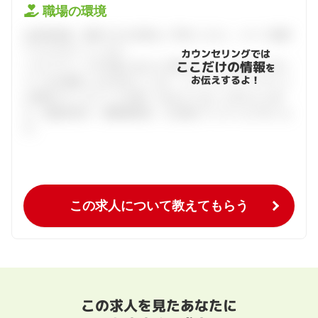
職場の環境
会員登録後、面談できる日程をご予約ください。すべて無料
でフルサポートします。
カウンセリングでは
ここだけの情報
ハタラクティブが企業とあなたの間に立って、あなたに向い
を
お伝えするよ！
ている仕事探しをお手伝いします。キャリアアドバイザーと
の個別カウンセリングを通してあなたにあった求人をご紹
介。面接対策や、履歴書添削、入社後のフォローまで行いま
す。
この求人について教えてもらう
この求人を見たあなたに