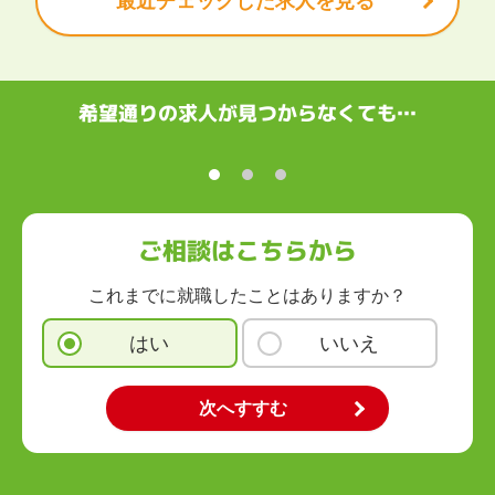
最近チェックした求人を見る
関西
滋賀県
京都府
大阪府
兵庫県
奈良県
和歌山県
中国・四国
鳥取県
島根県
岡山県
広島県
山口県
徳島県
香川県
愛媛県
希望通りの求人が見つからなくても…
高知県
九州・沖縄
福岡県
佐賀県
長崎県
熊本県
大分県
宮崎県
鹿児島県
沖縄県
ご相談はこちらから
これまでに就職したことはありますか？
はい
いいえ