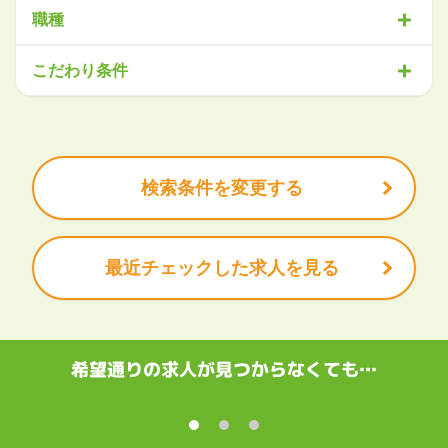
北海道・東北
職種
北海道
青森県
岩手県
宮城県
秋田県
山形県
福島県
営業
販売・サービス
事務・アシスタント
不動産・建設
こだわり条件
関東
IT・機械
医療・福祉
物流
工場・製造
企画・管理
教育
茨城県
栃木県
群馬県
埼玉県
千葉県
東京都
神奈川県
クリエイティブ
大手企業で働きたい
未経験OK
土日祝は休みたい
残業少なめ
ボーナス・賞与あり
学歴不問
甲信越・北陸
安定的なお仕事がしたい
プライベート重視
新潟県
富山県
石川県
福井県
山梨県
長野県
頑張り次第で昇給できる
産休・育休充実
諸手当あり
検索条件を変更する
東海
岐阜県
静岡県
愛知県
三重県
最近チェックした求人を見る
関西
滋賀県
京都府
大阪府
兵庫県
奈良県
和歌山県
中国・四国
鳥取県
島根県
岡山県
広島県
山口県
徳島県
香川県
愛媛県
希望通りの求人が見つからなくても…
高知県
九州・沖縄