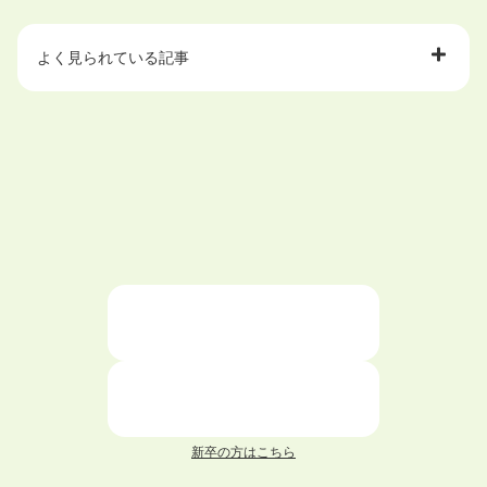
よく見られている記事
大学中退で目指せる就職先
ハローワークを初めて利用するときの流れは？
大学中退者向けの就職支援サービス
ニートが就職しやすい仕事6選！
仕事が続かない人の特徴と対処法を解説！
面接 記事一覧
新卒の方はこちら