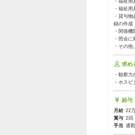
・福祉用
・福祉用
・貸与物
録の作成

・関係機
・照会に
・その他
求め
・観察力
・ホスピ
給与
月給
22
賞与
2
回
手当
通勤