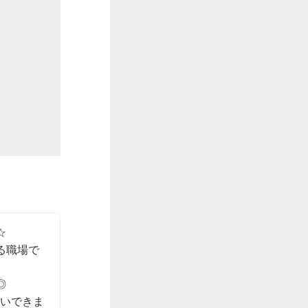


る職場で


伝いできま