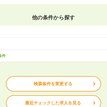
他の条件から探す
東北
森県
岩手県
宮城県
秋田県
山形県
福島県
・サービス
事務・アシスタント
不動産・建設
IT・機械
医療・福
条件
造
企画・管理
教育
クリエイティブ
木県
群馬県
埼玉県
千葉県
東京都
神奈川県
で働きたい
未経験OK
土日祝は休みたい
残業少なめ
ボーナス・賞
安定的なお仕事がしたい
プライベート重視
頑張り次第で昇給で
北陸
休充実
諸手当あり
山県
石川県
福井県
山梨県
長野県
検索条件を変更する
岡県
愛知県
三重県
最近チェックした求人を見る