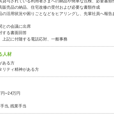
具貸与されている利用者さまへの納品や簡単な点検、必要書類作
具販売品の納品、住宅改修の受付および必要な書類作成

品の活用状況や困りごとなどをヒアリングし、先輩社員へ報告
関との会議に出席

対する書面回答

、上記に付随する電話応対、一般事務
る人材
がある方

タリティ精神がある方
万円~24万円
手当, 残業手当