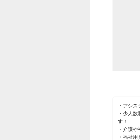
・アシス
・少人数
す！

・介護や
・福祉用