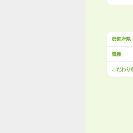
都道府県
北海道・
職種
北海道
青
営業
販売
こだわり
関東
工場・製
茨城県
栃
大手企業
学歴不問
甲信越・
産休・育
新潟県
富
東海
岐阜県
静
関西