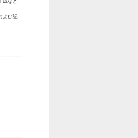
成など

および記