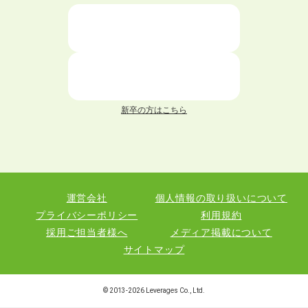
ニートが就職しやすい仕事6選！
仕事が続かない人の特徴と対処法を解説！
面接 記事一覧
新卒の方はこちら
履歴書 記事一覧
職務経歴書 記事一覧
運営会社
個人情報の取り扱いについて
退職 記事一覧
プライバシーポリシー
利用規約
採用ご担当者様へ
メディア掲載について
サイトマップ
職種図鑑
© 2013-
2026
Leverages Co., Ltd.
業界図鑑