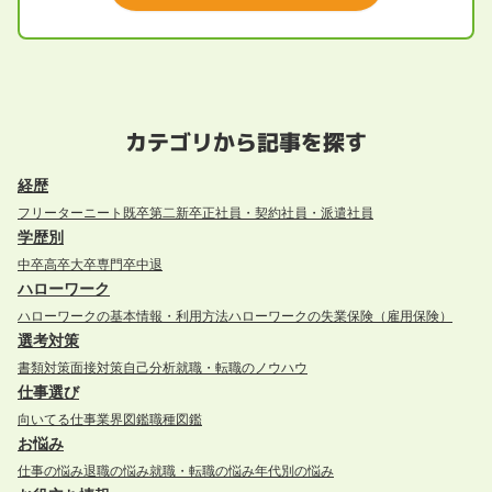
カテゴリから記事を探す
経歴
フリーター
ニート
既卒
第二新卒
正社員・契約社員・派遣社員
学歴別
中卒
高卒
大卒
専門卒
中退
ハローワーク
ハローワークの基本情報・利用方法
ハローワークの失業保険（雇用保険）
選考対策
書類対策
面接対策
自己分析
就職・転職のノウハウ
仕事選び
向いてる仕事
業界図鑑
職種図鑑
お悩み
仕事の悩み
退職の悩み
就職・転職の悩み
年代別の悩み