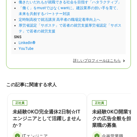
働きたいだれもが就職できる社会を目指す「ハタラクティブ」
「働く」をmustではなくwantに。建設業界の担い手を育て、
未来を共創するパートナー対談
定時制高校で就活講演 高卒者の職場定着率向上へ
厚労省認定「サポステ」で若者の就労支援厚労省認定「サポス
テ」で若者の就労支援
SNS
LinkedIn®
YouTube
詳しいプロフィールはこちら
この記事に関連する求人
正社員
正社員
未経験OK◎完全週休2日制☆IT
未経験OK◎開業す
エンジニアとして活躍しません
クの広告全般を担当
か？
業職の募集
ITエンジニア
企画営業職