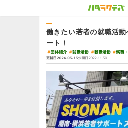
働きたい若者の就職活動
ート！
#
就職
#
#
#
団体紹介
就職活動
転職活動
更新日
公開日
2024.03.13
2022.11.30