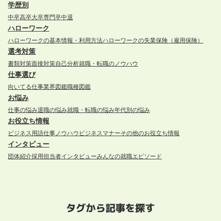
学歴別
中卒
高卒
大卒
専門卒
中退
ハローワーク
ハローワークの基本情報・利用方法
ハローワークの失業保険（雇用保険）
選考対策
書類対策
面接対策
自己分析
就職・転職のノウハウ
仕事選び
向いてる仕事
業界図鑑
職種図鑑
お悩み
仕事の悩み
退職の悩み
就職・転職の悩み
年代別の悩み
お役立ち情報
ビジネス用語
仕事ノウハウ
ビジネスマナー
その他のお役立ち情報
インタビュー
団体紹介
採用担当者インタビュー
みんなの就職エピソード
タグから記事を探す