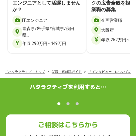
エンジニアとして活躍しません
クの広告全般を担当
か？
業職の募集
ITエンジニア
企画営業職
青森県/岩手県/宮城県/秋田
大阪府
県…
年収 252万円~40
年収 290万円~449万円
「ハタラクティブ」トップ
就職・再就職ガイド
「インタビュー」についての記
ハタラクティブを利用すると…
ご相談はこちらから