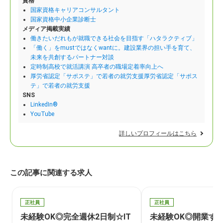
資格
国家資格キャリアコンサルタント
国家資格中小企業診断士
メディア掲載実績
働きたいだれもが就職できる社会を目指す「ハタラクティブ」
「働く」をmustではなくwantに。建設業界の担い手を育て、
未来を共創するパートナー対談
定時制高校で就活講演 高卒者の職場定着率向上へ
厚労省認定「サポステ」で若者の就労支援厚労省認定「サポス
テ」で若者の就労支援
SNS
LinkedIn®
YouTube
詳しいプロフィールはこちら
この記事に関連する求人
正社員
正社員
未経験OK◎完全週休2日制☆IT
未経験OK◎開業す