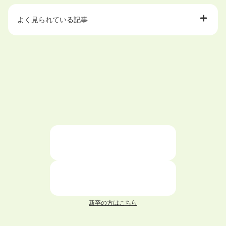
よく見られている記事
大学中退で目指せる就職先
ハローワークを初めて利用するときの流れは？
大学中退者向けの就職支援サービス
ニートが就職しやすい仕事6選！
仕事が続かない人の特徴と対処法を解説！
面接 記事一覧
新卒の方はこちら
履歴書 記事一覧