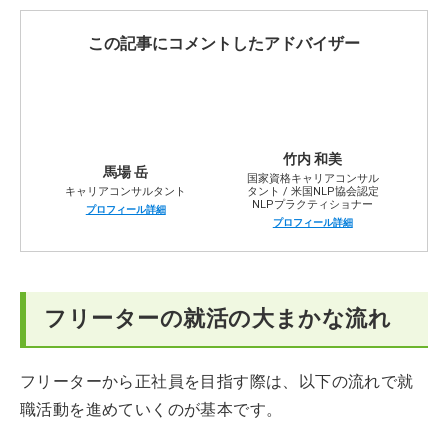
フリーターが就活で活用できる制度・サービス
この記事にコメントしたアドバイザー
就職・転職エージェントを利用してフリーターから就職
した体験談
まとめ
竹内 和美
馬場 岳
国家資格キャリアコンサル
キャリアコンサルタント
タント / 米国NLP協会認定
フリーターの就活に対する悩みや不安を解決するQ＆A
NLPプラクティショナー
プロフィール詳細
プロフィール詳細
フリーターの就活の大まかな流れ
フリーターから正社員を目指す際は、以下の流れで就
職活動を進めていくのが基本です。