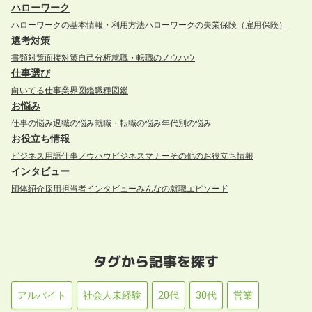
ハローワーク
ハローワークの基本情報・利用方法
ハローワークの失業保険（雇用保険）
選考対策
書類対策
面接対策
自己分析
就職・転職のノウハウ
仕事選び
向いてる仕事
業界図鑑
職種図鑑
お悩み
仕事の悩み
退職の悩み
就職・転職の悩み
年代別の悩み
お役立ち情報
ビジネス用語
仕事ノウハウ
ビジネスマナー
その他のお役立ち情報
インタビュー
団体紹介
採用担当者インタビュー
みんなの就職エピソード
タグから記事を探す
アルバイト
社会人未経験
20代
30代
営業