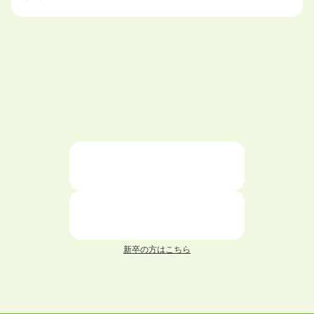
大学中退で目指せる就職先
ハローワークを初めて利用するときの流れは？
大学中退者向けの就職支援サービス
ニートが就職しやすい仕事6選！
仕事が続かない人の特徴と対処法を解説！
面接 記事一覧
新卒の方はこちら
履歴書 記事一覧