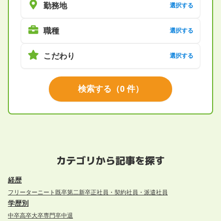
勤務地
選択する
職種
選択する
こだわり
選択する
検索する
（
0
件）
カテゴリから記事を探す
経歴
フリーター
ニート
既卒
第二新卒
正社員・契約社員・派遣社員
学歴別
中卒
高卒
大卒
専門卒
中退