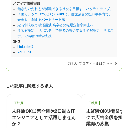
メディア掲載実績
働きたいだれもが就職できる社会を目指す「ハタラクティブ」
「働く」をmustではなくwantに。建設業界の担い手を育て、
未来を共創するパートナー対談
定時制高校で就活講演 高卒者の職場定着率向上へ
厚労省認定「サポステ」で若者の就労支援厚労省認定「サポス
テ」で若者の就労支援
SNS
LinkedIn®
YouTube
詳しいプロフィールはこちら
この記事に関連する求人
正社員
正社員
未経験OK◎完全週休2日制☆IT
未経験OK◎開業す
エンジニアとして活躍しません
クの広告全般を担当
か？
業職の募集