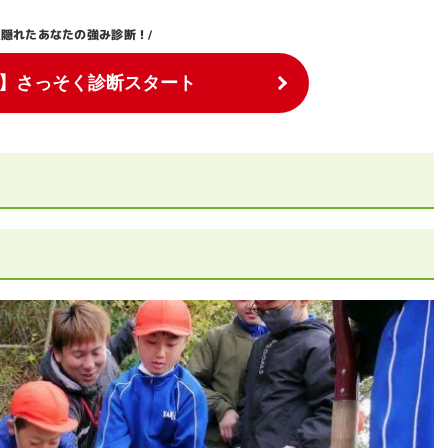
隠れたあなたの強み診断！
\
/
】さっそく診断スタート