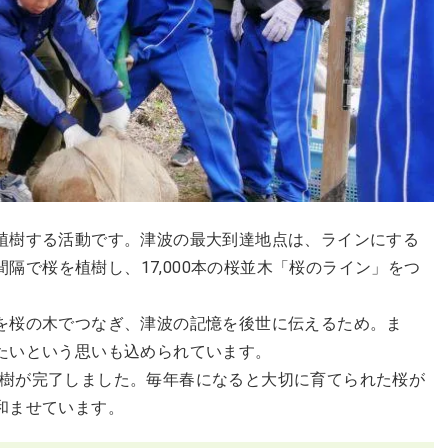
植樹する活動です。津波の最大到達地点は、ラインにする
m間隔で桜を植樹し、17,000本の桜並木「桜のライン」をつ
を桜の木でつなぎ、津波の記憶を後世に伝えるため。ま
たいという思いも込められています。
桜の植樹が完了しました。毎年春になると大切に育てられた桜が
和ませています。