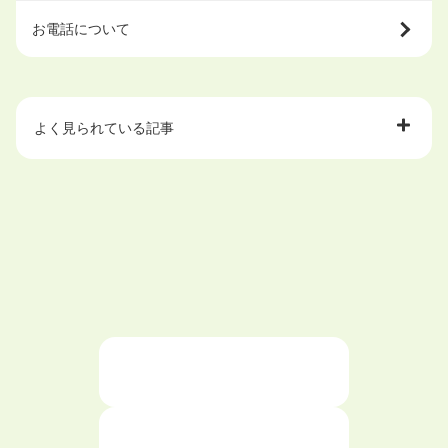
お電話について
よく見られている記事
大学中退で目指せる就職先
ハローワークを初めて利用するときの流れは？
大学中退者向けの就職支援サービス
ニートが就職しやすい仕事6選！
仕事が続かない人の特徴と対処法を解説！