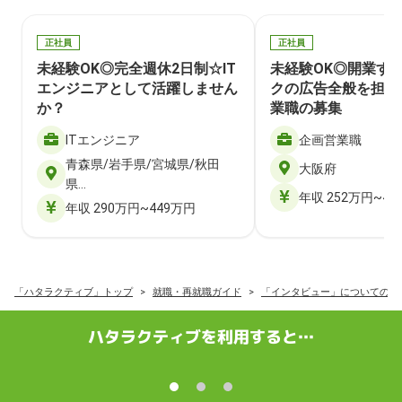
正社員
正社員
未経験OK◎完全週休2日制☆IT
未経験OK◎開業す
エンジニアとして活躍しません
クの広告全般を担当
か？
業職の募集
ITエンジニア
企画営業職
青森県/岩手県/宮城県/秋田
大阪府
県…
年収 252万円~40
年収 290万円~449万円
「ハタラクティブ」トップ
就職・再就職ガイド
「インタビュー」についての記
ハタラクティブを利用すると…