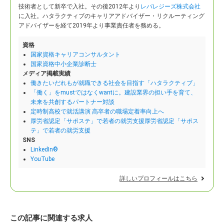
技術者として新卒で入社。
その後2012年より
レバレジーズ株式会社
に入社。ハタラクティブのキャリアアドバイザー・リクルーティング
アドバイザーを経て2019年より事業責任者を務める。
資格
国家資格キャリアコンサルタント
国家資格中小企業診断士
メディア掲載実績
働きたいだれもが就職できる社会を目指す「ハタラクティブ」
「働く」をmustではなくwantに。建設業界の担い手を育て、
未来を共創するパートナー対談
定時制高校で就活講演 高卒者の職場定着率向上へ
厚労省認定「サポステ」で若者の就労支援厚労省認定「サポス
テ」で若者の就労支援
SNS
LinkedIn®
YouTube
詳しいプロフィールはこちら
この記事に関連する求人