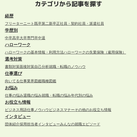
カテゴリから記事を探す
経歴
フリーター
ニート
既卒
第二新卒
正社員・契約社員・派遣社員
学歴別
中卒
高卒
大卒
専門卒
中退
ハローワーク
ハローワークの基本情報・利用方法
ハローワークの失業保険（雇用保険）
選考対策
書類対策
面接対策
自己分析
就職・転職のノウハウ
仕事選び
向いてる仕事
業界図鑑
職種図鑑
お悩み
仕事の悩み
退職の悩み
就職・転職の悩み
年代別の悩み
お役立ち情報
ビジネス用語
仕事ノウハウ
ビジネスマナー
その他のお役立ち情報
インタビュー
団体紹介
採用担当者インタビュー
みんなの就職エピソード