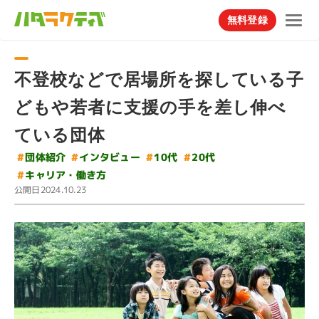
無料登録
不登校などで居場所を探している子
どもや若者に支援の手を差し伸べ
ている団体
#
インタビュー
#
団体紹介
#
#
10代
20代
#
キャリア・働き方
公開日
2024.10.23