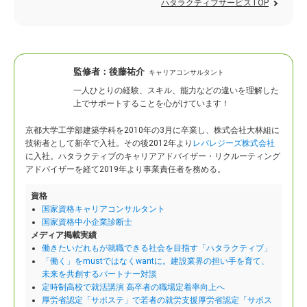
ハタラクティブサービスTOP
監修者：
後藤祐介
キャリアコンサルタント
一人ひとりの経験、スキル、能力などの違いを理解した
上でサポートすることを心がけています！
京都大学工学部建築学科を2010年の3月に卒業し、株式会社大林組に
技術者として新卒で入社。
その後2012年より
レバレジーズ株式会社
に入社。ハタラクティブのキャリアアドバイザー・リクルーティング
アドバイザーを経て2019年より事業責任者を務める。
資格
国家資格キャリアコンサルタント
国家資格中小企業診断士
メディア掲載実績
働きたいだれもが就職できる社会を目指す「ハタラクティブ」
「働く」をmustではなくwantに。建設業界の担い手を育て、
未来を共創するパートナー対談
定時制高校で就活講演 高卒者の職場定着率向上へ
厚労省認定「サポステ」で若者の就労支援厚労省認定「サポス