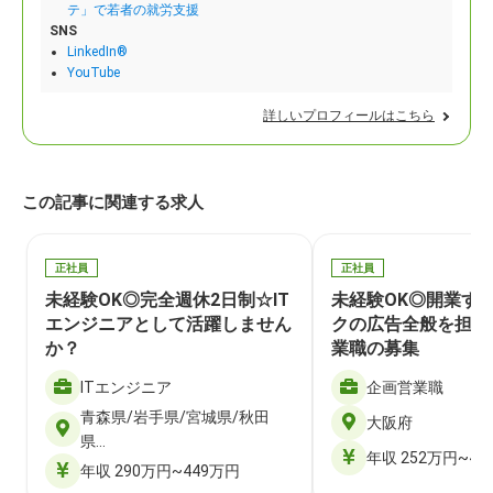
テ」で若者の就労支援
SNS
LinkedIn®
YouTube
詳しいプロフィールはこちら
この記事に関連する求人
正社員
正社員
未経験OK◎完全週休2日制☆IT
未経験OK◎開業す
エンジニアとして活躍しません
クの広告全般を担当
か？
業職の募集
ITエンジニア
企画営業職
青森県/岩手県/宮城県/秋田
大阪府
県…
年収 252万円~40
年収 290万円~449万円