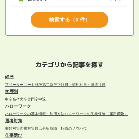
検索する
（
0
件）
カテゴリから記事を探す
経歴
フリーター
ニート
既卒
第二新卒
正社員・契約社員・派遣社員
学歴別
中卒
高卒
大卒
専門卒
中退
ハローワーク
ハローワークの基本情報・利用方法
ハローワークの失業保険（雇用保険）
選考対策
書類対策
面接対策
自己分析
就職・転職のノウハウ
仕事選び