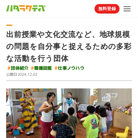
無料登録
出前授業や文化交流など、地球規模
の問題を自分事と捉えるための多彩
な活動を行う団体
#
仕事ノウハウ
#
#
団体紹介
職種図鑑
公開日
2024.12.02