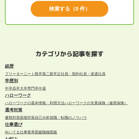
検索する
（
0
件）
カテゴリから記事を探す
経歴
フリーター
ニート
既卒
第二新卒
正社員・契約社員・派遣社員
学歴別
中卒
高卒
大卒
専門卒
中退
ハローワーク
ハローワークの基本情報・利用方法
ハローワークの失業保険（雇用保険）
選考対策
書類対策
面接対策
自己分析
就職・転職のノウハウ
仕事選び
向いてる仕事
業界図鑑
職種図鑑
お悩み