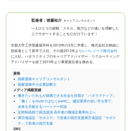
監修者：
後藤祐介
キャリアコンサルタント
一人ひとりの経験、スキル、能力などの違いを理解した
上でサポートすることを心がけています！
京都大学工学部建築学科を2010年の3月に卒業し、株式会社大林組に
技術者として新卒で入社。
その後2012年より
レバレジーズ株式会社
に入社。ハタラクティブのキャリアアドバイザー・リクルーティング
アドバイザーを経て2019年より事業責任者を務める。
資格
国家資格キャリアコンサルタント
国家資格中小企業診断士
メディア掲載実績
働きたいだれもが就職できる社会を目指す「ハタラクティブ」
「働く」をmustではなくwantに。建設業界の担い手を育て、
未来を共創するパートナー対談
定時制高校で就活講演 高卒者の職場定着率向上へ
厚労省認定「サポステ」で若者の就労支援厚労省認定「サポス
テ」で若者の就労支援
SNS