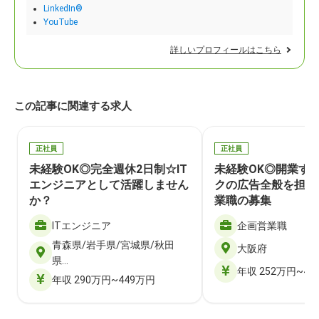
LinkedIn®
YouTube
詳しいプロフィールはこちら
この記事に関連する求人
正社員
正社員
未経験OK◎完全週休2日制☆IT
未経験OK◎開業す
エンジニアとして活躍しません
クの広告全般を担当
か？
業職の募集
ITエンジニア
企画営業職
青森県/岩手県/宮城県/秋田
大阪府
県…
年収 252万円~40
年収 290万円~449万円