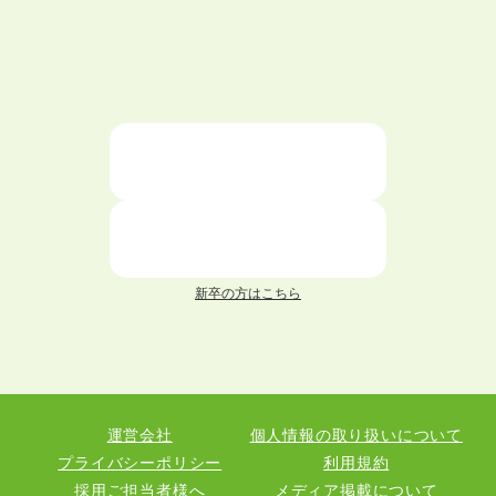
ハローワークを初めて利用するときの流れは？
大学中退者向けの就職支援サービス
ニートが就職しやすい仕事6選！
仕事が続かない人の特徴と対処法を解説！
面接 記事一覧
新卒の方はこちら
履歴書 記事一覧
職務経歴書 記事一覧
運営会社
個人情報の取り扱いについて
退職 記事一覧
プライバシーポリシー
利用規約
採用ご担当者様へ
メディア掲載について