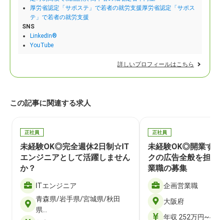
厚労省認定「サポステ」で若者の就労支援厚労省認定「サポス
テ」で若者の就労支援
SNS
LinkedIn®
YouTube
詳しいプロフィールはこちら
この記事に関連する求人
正社員
正社員
未経験OK◎完全週休2日制☆IT
未経験OK◎開業す
エンジニアとして活躍しません
クの広告全般を担当
か？
業職の募集
ITエンジニア
企画営業職
青森県/岩手県/宮城県/秋田
大阪府
県…
年収 252万円~40