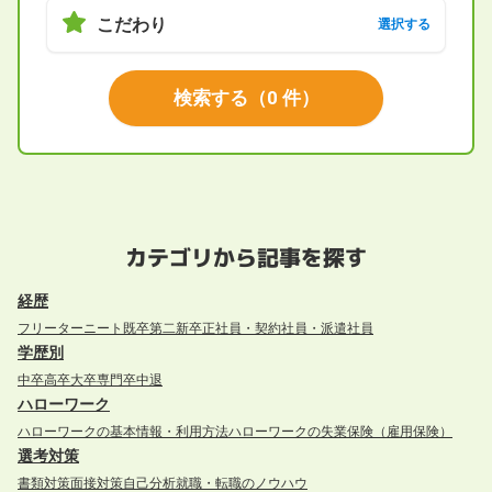
こだわり
選択する
検索する
（
0
件）
カテゴリから記事を探す
経歴
フリーター
ニート
既卒
第二新卒
正社員・契約社員・派遣社員
学歴別
中卒
高卒
大卒
専門卒
中退
ハローワーク
ハローワークの基本情報・利用方法
ハローワークの失業保険（雇用保険）
選考対策
書類対策
面接対策
自己分析
就職・転職のノウハウ