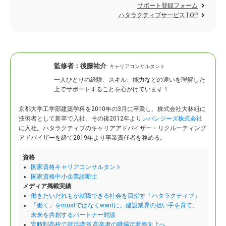
サポート登録フォーム
ハタラクティブサービスTOP
監修者：
後藤祐介
キャリアコンサルタント
一人ひとりの経験、スキル、能力などの違いを理解した
上でサポートすることを心がけています！
京都大学工学部建築学科を2010年の3月に卒業し、株式会社大林組に
技術者として新卒で入社。
その後2012年より
レバレジーズ株式会社
に入社。ハタラクティブのキャリアアドバイザー・リクルーティング
アドバイザーを経て2019年より事業責任者を務める。
資格
国家資格キャリアコンサルタント
国家資格中小企業診断士
メディア掲載実績
働きたいだれもが就職できる社会を目指す「ハタラクティブ」
「働く」をmustではなくwantに。建設業界の担い手を育て、
未来を共創するパートナー対談
定時制高校で就活講演 高卒者の職場定着率向上へ