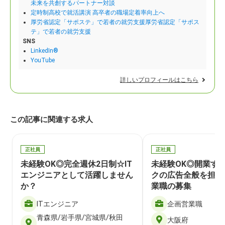
未来を共創するパートナー対談
定時制高校で就活講演 高卒者の職場定着率向上へ
厚労省認定「サポステ」で若者の就労支援厚労省認定「サポス
テ」で若者の就労支援
SNS
LinkedIn®
YouTube
詳しいプロフィールはこちら
この記事に関連する求人
正社員
正社員
未経験OK◎完全週休2日制☆IT
未経験OK◎開業す
エンジニアとして活躍しません
クの広告全般を担当
か？
業職の募集
ITエンジニア
企画営業職
青森県/岩手県/宮城県/秋田
大阪府