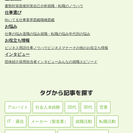
書類対策
面接対策
自己分析
就職・転職のノウハウ
仕事選び
向いてる仕事
業界図鑑
職種図鑑
お悩み
仕事の悩み
退職の悩み
就職・転職の悩み
年代別の悩み
お役立ち情報
ビジネス用語
仕事ノウハウ
ビジネスマナー
その他のお役立ち情報
インタビュー
団体紹介
採用担当者インタビュー
みんなの就職エピソード
タグから記事を探す
アルバイト
社会人未経験
20代
30代
営業
IT・通信
メーカー（製造業）
就職活動
転職活動