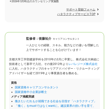
※2026年3月時点のカウンセリング実施数
サポート登録フォーム
ハタラクティブサービスTOP
監修者：
後藤祐介
キャリアコンサルタント
一人ひとりの経験、スキル、能力などの違いを理解した
上でサポートすることを心がけています！
京都大学工学部建築学科を2010年の3月に卒業し、株式会社大林組に
技術者として新卒で入社。
その後2012年より
レバレジーズ株式会社
に入社。ハタラクティブのキャリアアドバイザー・リクルーティング
アドバイザーを経て2019年より事業責任者を務める。
資格
国家資格キャリアコンサルタント
国家資格中小企業診断士
メディア掲載実績
働きたいだれもが就職できる社会を目指す「ハタラクティブ」
「働く」をmustではなくwantに。建設業界の担い手を育て、