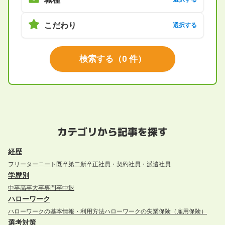
こだわり
選択する
検索する
（
0
件）
カテゴリから記事を探す
経歴
フリーター
ニート
既卒
第二新卒
正社員・契約社員・派遣社員
学歴別
中卒
高卒
大卒
専門卒
中退
ハローワーク
ハローワークの基本情報・利用方法
ハローワークの失業保険（雇用保険）
選考対策