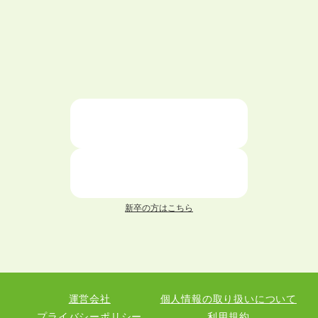
ハローワークを初めて利用するときの流れは？
大学中退者向けの就職支援サービス
ニートが就職しやすい仕事6選！
仕事が続かない人の特徴と対処法を解説！
面接 記事一覧
新卒の方はこちら
履歴書 記事一覧
職務経歴書 記事一覧
運営会社
個人情報の取り扱いについて
退職 記事一覧
プライバシーポリシー
利用規約