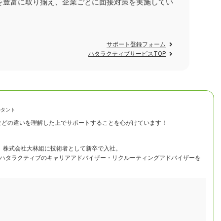
を豊富に取り揃え、企業ごとに面接対策を実施してい
。
サポート登録フォーム
ハタラクティブサービスTOP
ルタント
などの違いを理解した上でサポートすることを心がけています！
し、株式会社大林組に技術者として新卒で入社。
ハタラクティブのキャリアアドバイザー・リクルーティングアドバイザーを