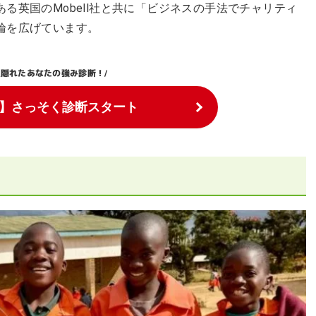
る英国のMobell社と共に「ビジネスの手法でチャリティ
輪を広げています。
隠れたあなたの強み診断！
\
/
】さっそく診断スタート