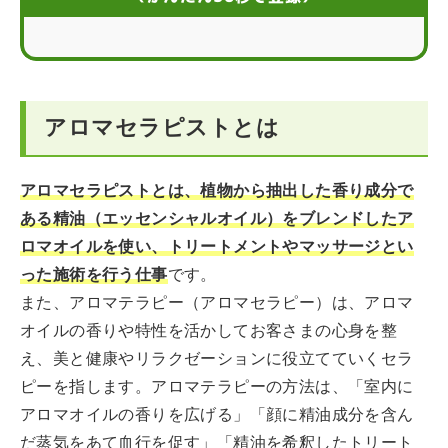
アロマセラピストのスケジュール
アロマセラピストに向いている人の特徴
アロマセラピストとは
アロマセラピストの仕事に活かせる資格
アロマセラピストになるには
アロマセラピストとは、植物から抽出した香り成分で
ある精油（エッセンシャルオイル）をブレンドしたア
アロマセラピストのキャリア形成
ロマオイルを使い、トリートメントやマッサージとい
まとめ
った施術を行う仕事
です。
また、アロマテラピー（アロマセラピー）は、アロマ
オイルの香りや特性を活かしてお客さまの心身を整
え、美と健康やリラクゼーションに役立てていくセラ
ピーを指します。アロマテラピーの方法は、「室内に
アロマオイルの香りを広げる」「顔に精油成分を含ん
だ蒸気をあて血行を促す」「精油を希釈したトリート